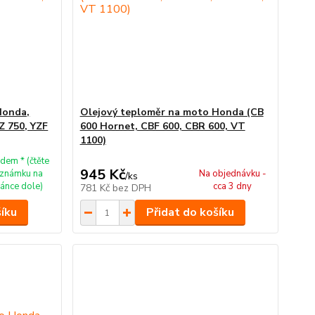
Honda,
Olejový teploměr na moto Honda (CB
Z 750, YZF
600 Hornet, CBF 600, CBR 600, VT
1100)
dem * (čtěte
945 Kč
známku na
Na objednávku -
/
ks
ránce dole)
cca 3 dny
781 Kč
bez DPH
šíku
Přidat do košíku