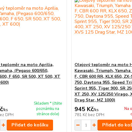
 teploměr na moto Aprilia,
Olejový teploměr na moto 
maha, (Pegaso 600/650,
Kawasaki, Triumph, Yamaha
600, F 650, SR 500, XT 500, XT
F, CBR 600 RR, KLX 650, ZX-
 600)
750, Daytona 955, Speed Tri
Sprint 955, Tiger 900, SR 25
XT 250, XV 125/250 Virago, 
Drag Star, MZ 1000)
Skladem * (čtěte
č
945 Kč
poznámku na
Na o
/
ks
/
ks
stránce dole)
ez DPH
781 Kč
bez DPH
Přidat do košíku
Přidat do ko