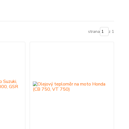
strana
z 1