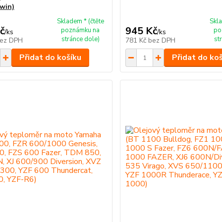
Twin)
Skladem * (čtěte
Skla
č
945 Kč
poznámku na
po
/
ks
/
ks
stránce dole)
st
ez DPH
781 Kč
bez DPH
Přidat do košíku
Přidat do ko