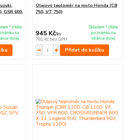
uzuki,
Olejový teploměr na moto Honda (CB
0, GSR 600,
750, VT 750)
dem * (čtěte
Skladem * (čtěte
945 Kč
známku na
poznámku na
/
ks
ránce dole)
stránce dole)
781 Kč
bez DPH
šíku
Přidat do košíku