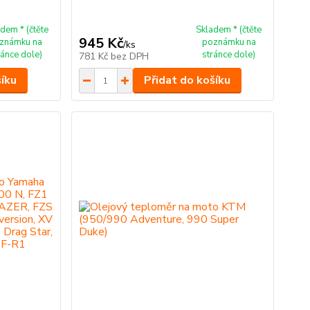
dem * (čtěte
Skladem * (čtěte
945 Kč
známku na
poznámku na
/
ks
ránce dole)
stránce dole)
781 Kč
bez DPH
šíku
Přidat do košíku