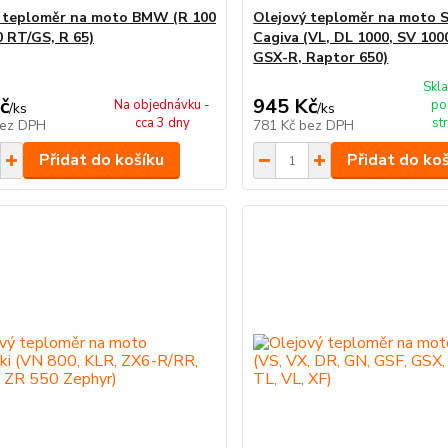
 teploměr na moto BMW (R 100
Olejový teploměr na moto S
0 RT/GS, R 65)
Cagiva (VL, DL 1000, SV 100
GSX-R, Raptor 650)
Skla
č
945 Kč
Na objednávku -
po
/
ks
/
ks
cca 3 dny
st
ez DPH
781 Kč
bez DPH
Přidat do košíku
Přidat do ko