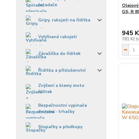
ovladače
Olejový
GS, R 8
Gripy, rukojeti na řídítka
945 K
Vyhřívané rukojeti
781 Kč
b
Závažíčka do řídítek
Řidítka a příslušenství
Zvýšení a klemy moto
řidítek
Bezpečnostní vypínače
motoru - trhačky
Stupačky a předkopy