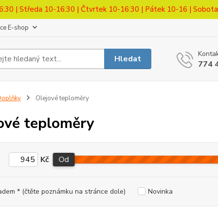
6:30 | Středa 10-16:30 | Čtvrtek 10-16:30 | Pátek 10-16 | Sobot
ace E-shop
Kontak
Hledat
774 
Doplňky
Olejové teploměry
ové teploměry
Kč
Od
adem * (čtěte poznámku na stránce dole)
Novinka