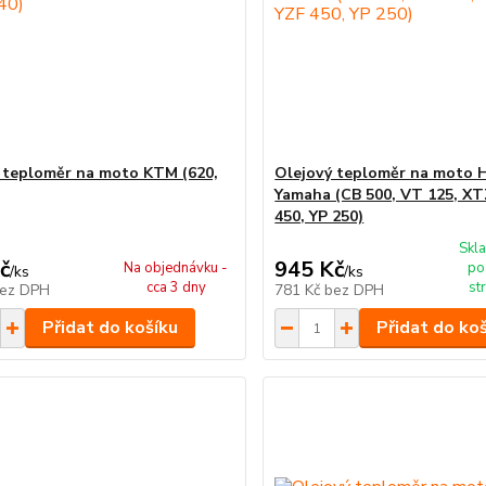
 teploměr na moto KTM (620,
Olejový teploměr na moto 
Yamaha (CB 500, VT 125, XT
450, YP 250)
Skla
č
945 Kč
Na objednávku -
po
/
ks
/
ks
cca 3 dny
st
ez DPH
781 Kč
bez DPH
Přidat do košíku
Přidat do ko