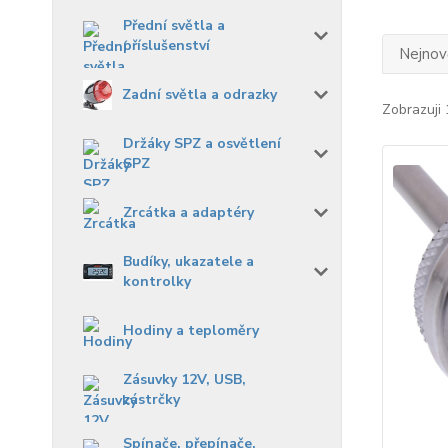
Přední světla a
příslušenství
Nejnově
Zadní světla a odrazky
Zobrazuji 
Držáky SPZ a osvětlení
SPZ
Zrcátka a adaptéry
Budíky, ukazatele a
kontrolky
Hodiny a teploměry
Zásuvky 12V, USB,
zástrčky
Spínače, přepínače,