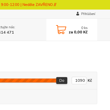
a 9:00-12:00 | Neděle ZAVŘENO ///
Přihlášení
tujte nás:
0
ks
za
0,00 Kč
414 471
Do
Kč