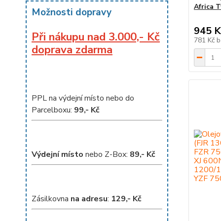
Africa 
Možnosti dopravy
945 K
Při nákupu nad 3.000,- Kč
781 Kč
b
doprava zdarma
PPL na výdejní místo nebo do
Parcelboxu:
99,- Kč
Výdejní místo
nebo Z-Box:
8
9,- Kč
Zásilkovna
na adresu
:
129,- Kč