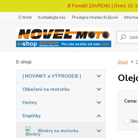
/// Pondělí ZAVŘENO | Úterý 10-1
O firmě
Kontaktujte nás
Prodejna Hradec Králové
Inform
E-shop:
Úvod
Olej
| NOVINKY a VÝPRODEJE |
Oblečení na motorku
Cena:
Helmy
Doplňky
Skl
Blinkry na motorku