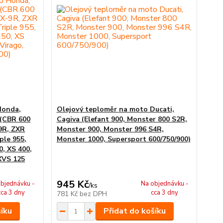
Honda,
Olejový teploměr na moto Ducati,
 (CBR 600
Cagiva (Elefant 900, Monster 800 S2R,
9R, ZXR
Monster 900, Monster 996 S4R,
ple 955,
Monster 1000, Supersport 600/750/900)
0, XS 400,
XVS 125
945 Kč
bjednávku -
Na objednávku -
/
ks
cca 3 dny
cca 3 dny
781 Kč
bez DPH
šíku
Přidat do košíku