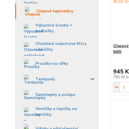
Olejové teploměry
Výpustné šrouby +
podložky
Otevřené vzduchové filtry
Olejový
- košíčky
640)
Proužky na ráfky
945 K
781 Kč
b
Tankpady
Samolepky a polepy
Ventilky a čepičky na
ventilky
Výfuky a příslušenství