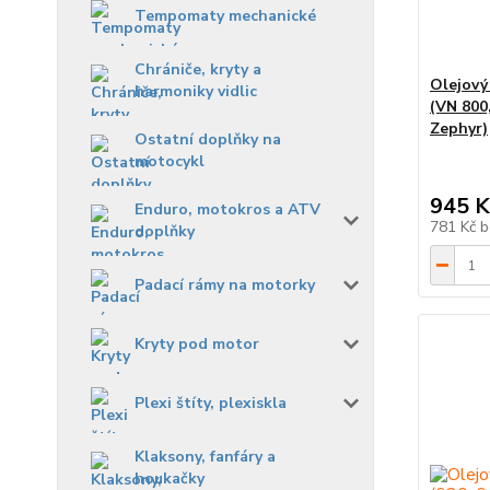
Tempomaty mechanické
Chrániče, kryty a
Olejový
harmoniky vidlic
(VN 800
Zephyr)
Ostatní doplňky na
motocykl
945 K
Enduro, motokros a ATV
781 Kč
b
doplňky
Padací rámy na motorky
Kryty pod motor
Plexi štíty, plexiskla
Klaksony, fanfáry a
houkačky