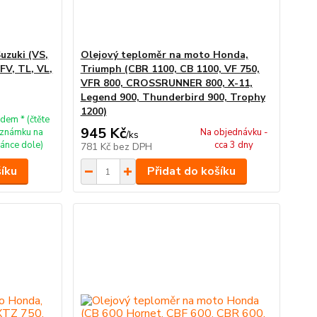
uzuki (VS,
Olejový teploměr na moto Honda,
FV, TL, VL,
Triumph (CBR 1100, CB 1100, VF 750,
VFR 800, CROSSRUNNER 800, X-11,
Legend 900, Thunderbird 900, Trophy
1200)
dem * (čtěte
945 Kč
známku na
Na objednávku -
/
ks
ránce dole)
cca 3 dny
781 Kč
bez DPH
šíku
Přidat do košíku