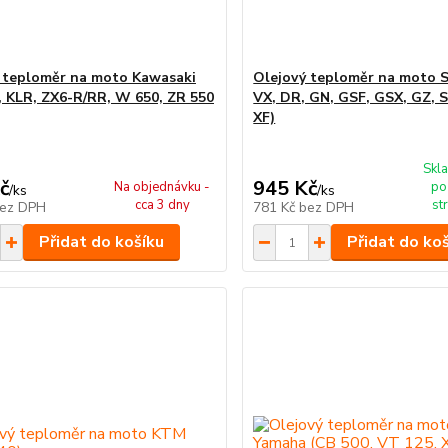
 teploměr na moto Kawasaki
Olejový teploměr na moto S
, KLR, ZX6-R/RR, W 650, ZR 550
VX, DR, GN, GSF, GSX, GZ, S
XF)
Skla
č
945 Kč
Na objednávku -
po
/
ks
/
ks
cca 3 dny
st
ez DPH
781 Kč
bez DPH
Přidat do košíku
Přidat do ko