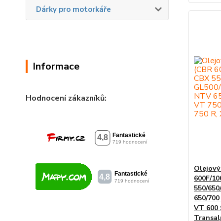
Dárky pro motorkáře
Informace
Hodnocení zákazníků:
Olejový
600F/10
550/650
650/700
VT 600 
Transal