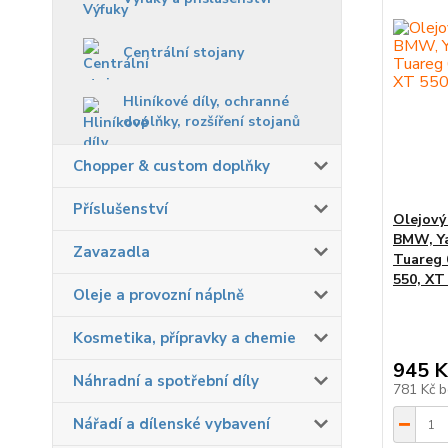
Centrální stojany
Hliníkové díly, ochranné
doplňky, rozšíření stojanů
Chopper & custom doplňky
Příslušenství
Olejový
BMW, Ya
Zavazadla
Tuareg 
550, XT
Oleje a provozní náplně
Kosmetika, přípravky a chemie
945 K
Náhradní a spotřební díly
781 Kč
b
Nářadí a dílenské vybavení