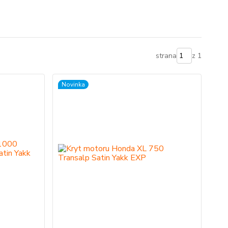
strana
z 1
Novinka