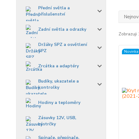
Přední světla a
příslušenství
Nejnově
Zadní světla a odrazky
Zobrazuji 
Držáky SPZ a osvětlení
SPZ
Novinka
Zrcátka a adaptéry
Budíky, ukazatele a
kontrolky
Hodiny a teploměry
Zásuvky 12V, USB,
zástrčky
Spínače, přepínače,