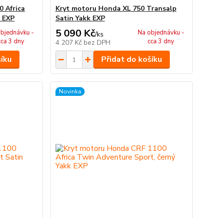
 Africa
Kryt motoru Honda XL 750 Transalp
k EXP
Satin Yakk EXP
5 090 Kč
bjednávku -
Na objednávku -
/
ks
cca 3 dny
cca 3 dny
4 207 Kč
bez DPH
šíku
Přidat do košíku
Novinka