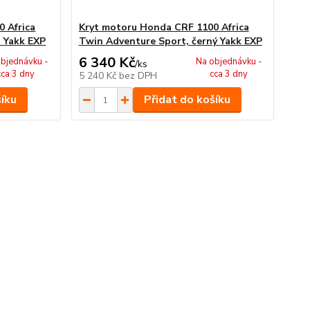
 Africa
Kryt motoru Honda CRF 1100 Africa
 Yakk EXP
Twin Adventure Sport, černý Yakk EXP
6 340 Kč
bjednávku -
Na objednávku -
/
ks
cca 3 dny
cca 3 dny
5 240 Kč
bez DPH
šíku
Přidat do košíku