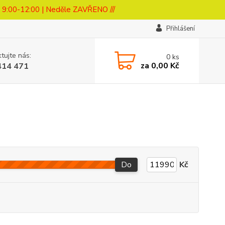
a 9:00-12:00 | Neděle ZAVŘENO ///
Přihlášení
tujte nás:
0
ks
za
0,00 Kč
414 471
Do
Kč