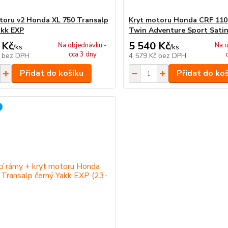
toru v2 Honda XL 750 Transalp
Kryt motoru Honda CRF 1100
akk EXP
Twin Adventure Sport Satin
 Kč
5 540 Kč
Na objednávku -
Na o
/
ks
/
ks
cca 3 dny
č
bez DPH
4 579 Kč
bez DPH
Přidat do košíku
Přidat do ko