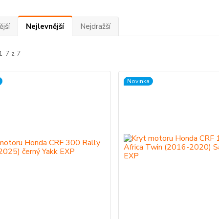
jší
Nejlevnější
Nejdražší
1-7 z 7
Novinka