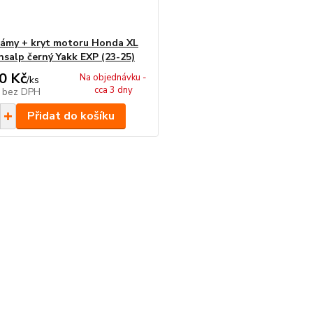
rámy + kryt motoru Honda XL
nsalp černý Yakk EXP (23-25)
0 Kč
Na objednávku -
/
ks
cca 3 dny
č
bez DPH
Přidat do košíku