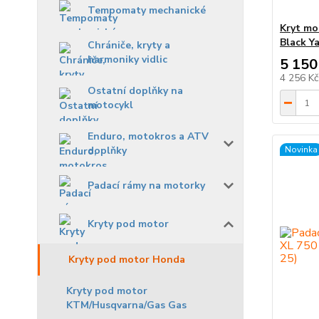
Tempomaty mechanické
Kryt mo
Black Y
Chrániče, kryty a
harmoniky vidlic
5 150
4 256 K
Ostatní doplňky na
motocykl
Enduro, motokros a ATV
doplňky
Novinka
Padací rámy na motorky
Kryty pod motor
Kryty pod motor Honda
Kryty pod motor
KTM/Husqvarna/Gas Gas