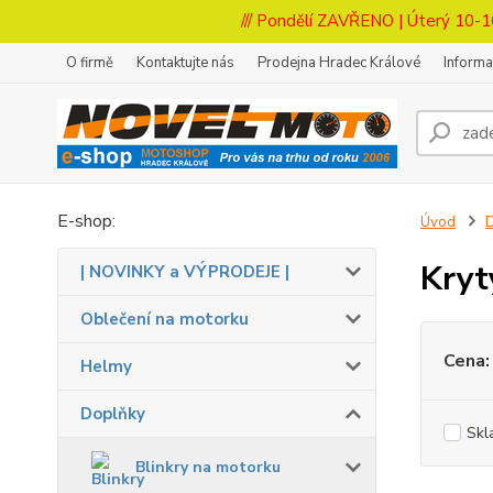
/// Pondělí ZAVŘENO | Úterý 10-1
O firmě
Kontaktujte nás
Prodejna Hradec Králové
Inform
E-shop:
Úvod
Kryt
| NOVINKY a VÝPRODEJE |
Oblečení na motorku
Cena:
Helmy
Doplňky
Skl
Blinkry na motorku