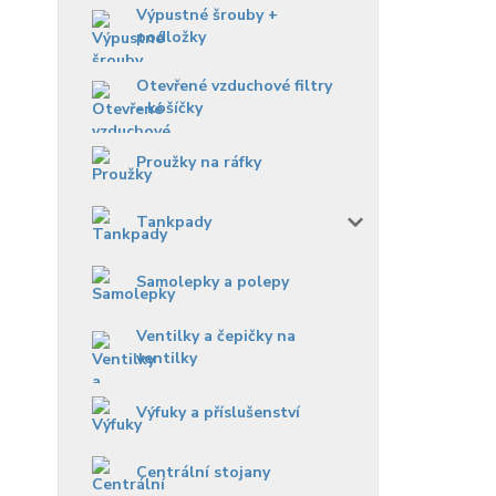
Výpustné šrouby +
podložky
Otevřené vzduchové filtry
- košíčky
Proužky na ráfky
Tankpady
Samolepky a polepy
Ventilky a čepičky na
ventilky
Výfuky a příslušenství
Centrální stojany