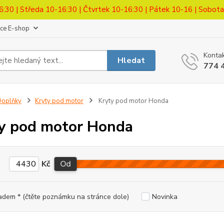
6:30 | Středa 10-16:30 | Čtvrtek 10-16:30 | Pátek 10-16 | Sobot
ace E-shop
Kontak
Hledat
774 
Doplňky
Kryty pod motor
Kryty pod motor Honda
y pod motor Honda
Kč
Od
adem * (čtěte poznámku na stránce dole)
Novinka