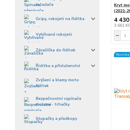
ovladače
Kryt mo
(2021-2
Gripy, rukojeti na řídítka
4 430
3 661 K
Vyhřívané rukojeti
Závažíčka do řídítek
Novinka
Řidítka a příslušenství
Zvýšení a klemy moto
řidítek
Bezpečnostní vypínače
motoru - trhačky
Stupačky a předkopy