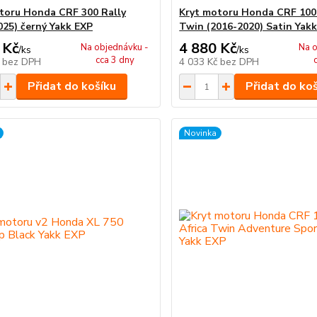
toru Honda CRF 300 Rally
Kryt motoru Honda CRF 1000
025) černý Yakk EXP
Twin (2016-2020) Satin Yak
 Kč
4 880 Kč
Na objednávku -
Na o
/
ks
/
ks
cca 3 dny
č
bez DPH
4 033 Kč
bez DPH
Přidat do košíku
Přidat do ko
Novinka