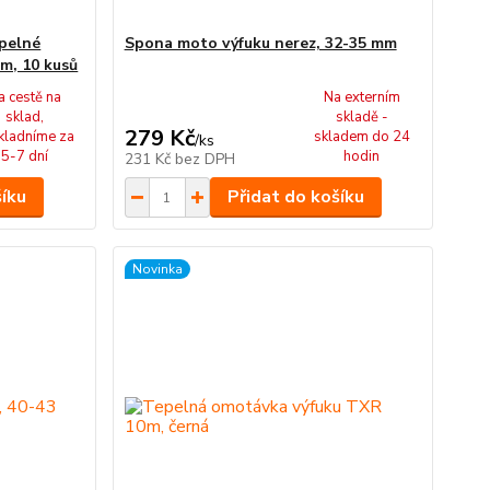
epelné
Spona moto výfuku nerez, 32-35 mm
m, 10 kusů
a cestě na
Na externím
sklad,
skladě -
279 Kč
kladníme za
skladem do 24
/
ks
5-7 dní
hodin
231 Kč
bez DPH
šíku
Přidat do košíku
Novinka