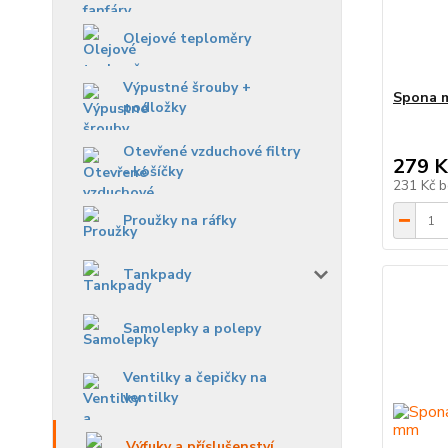
Olejové teploměry
Výpustné šrouby +
Spona m
podložky
Otevřené vzduchové filtry
279 K
- košíčky
231 Kč
b
Proužky na ráfky
Tankpady
Samolepky a polepy
Ventilky a čepičky na
ventilky
Výfuky a příslušenství