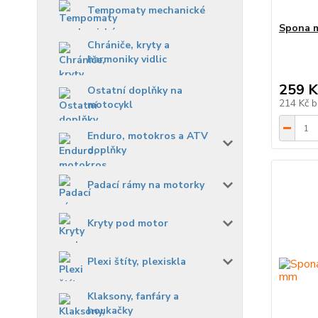
Tempomaty mechanické
Spona m
Chrániče, kryty a
harmoniky vidlic
259 K
Ostatní doplňky na
214 Kč
b
motocykl
Enduro, motokros a ATV
doplňky
Padací rámy na motorky
Kryty pod motor
Plexi štíty, plexiskla
Klaksony, fanfáry a
houkačky