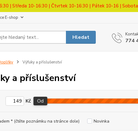
6:30 | Středa 10-16:30 | Čtvrtek 10-16:30 | Pátek 10-16 | Sobot
ace E-shop
Kontak
Hledat
774 
Doplňky
Výfuky a příslušenství
ky a příslušenství
Kč
Od
adem * (čtěte poznámku na stránce dole)
Novinka