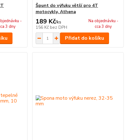
2T
Špunt do výfuku větší pro 4T
motocykly, Athena
189 Kč
bjednávku -
Na objednávku -
/
ks
cca 3 dny
cca 3 dny
156 Kč
bez DPH
šíku
Přidat do košíku