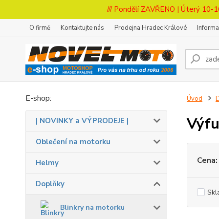
/// Pondělí ZAVŘENO | Úterý 10-1
O firmě
Kontaktujte nás
Prodejna Hradec Králové
Inform
E-shop:
Úvod
Výfu
| NOVINKY a VÝPRODEJE |
Oblečení na motorku
Cena:
Helmy
Doplňky
Skl
Blinkry na motorku