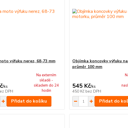
oto výfuku nerez, 68-73 mm
Objímka koncovky výfuku na
průměr 100 mm
Na externím
N
skladě -
č
545 Kč
skladem do 24
nas
/
ks
/
ks
hodin
ez DPH
450 Kč
bez DPH
Přidat do košíku
Přidat do ko