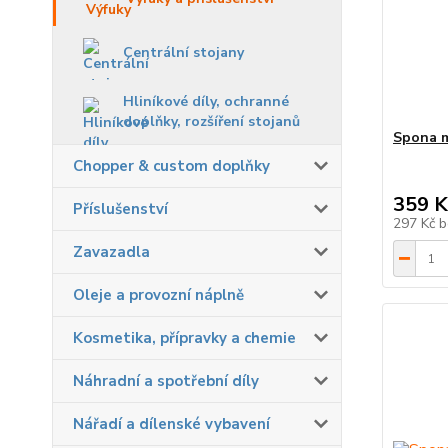
Centrální stojany
Hliníkové díly, ochranné
doplňky, rozšíření stojanů
Spona m
Chopper & custom doplňky
359 K
Příslušenství
297 Kč
b
Zavazadla
Oleje a provozní náplně
Kosmetika, přípravky a chemie
Náhradní a spotřební díly
Nářadí a dílenské vybavení