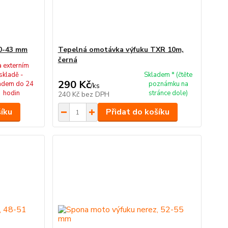
40-43 mm
Tepelná omotávka výfuku TXR 10m,
černá
a externím
skladě -
Skladem * (čtěte
290 Kč
adem do 24
poznámku na
/
ks
hodin
stránce dole)
240 Kč
bez DPH
šíku
Přidat do košíku