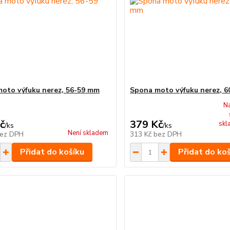
oto výfuku nerez, 56-59 mm
Spona moto výfuku nerez, 
N
č
379 Kč
skl
/
ks
/
ks
Není skladem
ez DPH
313 Kč
bez DPH
Přidat do košíku
Přidat do ko