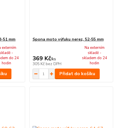
48-51 mm
Spona moto výfuku nerez, 52-55 mm
a externím
Na externím
skladě -
skladě -
369 Kč
adem do 24
skladem do 24
/
ks
hodin
hodin
305 Kč
bez DPH
šíku
Přidat do košíku