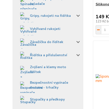
ovladače
Silikon
Gripy, rukojeti na řídítka
149 K
123 Kč
b
Vyhřívané rukojeti
Závažíčka do řídítek
Řidítka a příslušenství
Zvýšení a klemy moto
řidítek
Bezpečnostní vypínače
motoru - trhačky
Stupačky a předkopy