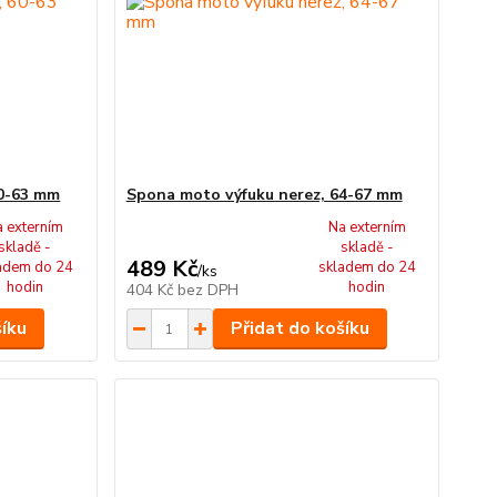
60-63 mm
Spona moto výfuku nerez, 64-67 mm
a externím
Na externím
skladě -
skladě -
489 Kč
adem do 24
skladem do 24
/
ks
hodin
hodin
404 Kč
bez DPH
šíku
Přidat do košíku