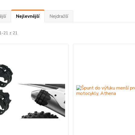
jší
Nejlevnější
Nejdražší
1-21 z 21