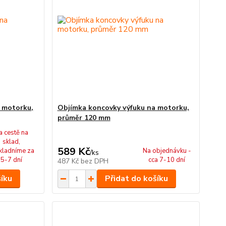
 motorku,
Objímka koncovky výfuku na motorku,
průměr 120 mm
a cestě na
sklad,
589 Kč
kladníme za
Na objednávku -
/
ks
5-7 dní
cca 7-10 dní
487 Kč
bez DPH
šíku
Přidat do košíku