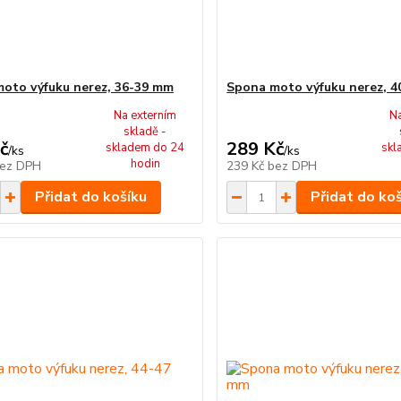
oto výfuku nerez, 36-39 mm
Spona moto výfuku nerez, 
Na externím
N
skladě -
č
289 Kč
skladem do 24
skl
/
ks
/
ks
hodin
ez DPH
239 Kč
bez DPH
Přidat do košíku
Přidat do ko