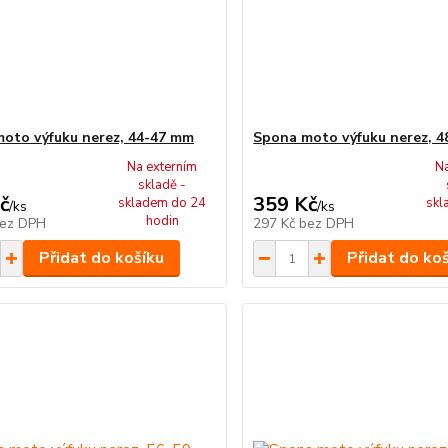
oto výfuku nerez, 44-47 mm
Spona moto výfuku nerez, 
Na externím
N
skladě -
č
359 Kč
skladem do 24
skl
/
ks
/
ks
hodin
ez DPH
297 Kč
bez DPH
Přidat do košíku
Přidat do ko