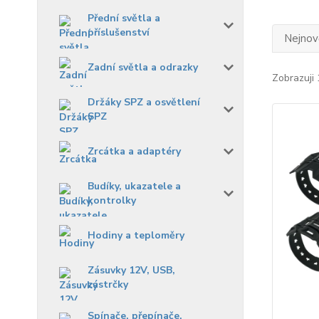
Přední světla a
příslušenství
Nejnově
Zadní světla a odrazky
Zobrazuji 
Držáky SPZ a osvětlení
SPZ
Zrcátka a adaptéry
Budíky, ukazatele a
kontrolky
Hodiny a teploměry
Zásuvky 12V, USB,
zástrčky
Spínače, přepínače,