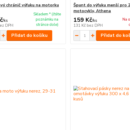
ový chránič výfuku na motorku
Špunt do výfuku menší pro 
motocykly, Athena
Skladem * (čtěte
č
159 Kč
poznámku na
Na o
/
ks
/
ks
stránce dole)
ez DPH
131 Kč
bez DPH
Přidat do košíku
Přidat do ko