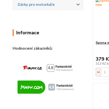
Dárky pro motorkáře
Informace
Spona m
Hodnocení zákazníků:
379 K
313 Kč
b