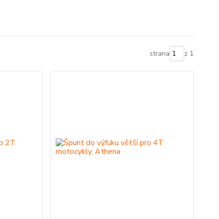
strana
z 1