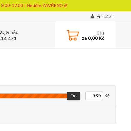
a 9:00-12:00 | Neděle ZAVŘENO ///
Přihlášení
tujte nás:
0
ks
za
0,00 Kč
414 471
Do
Kč