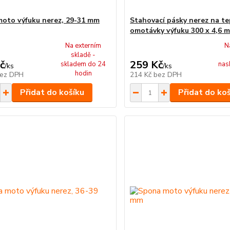
oto výfuku nerez, 29-31 mm
Stahovací pásky nerez na t
omotávky výfuku 300 x 4,6 m
Na externím
N
skladě -
č
259 Kč
skladem do 24
nas
/
ks
/
ks
hodin
ez DPH
214 Kč
bez DPH
Přidat do košíku
Přidat do ko