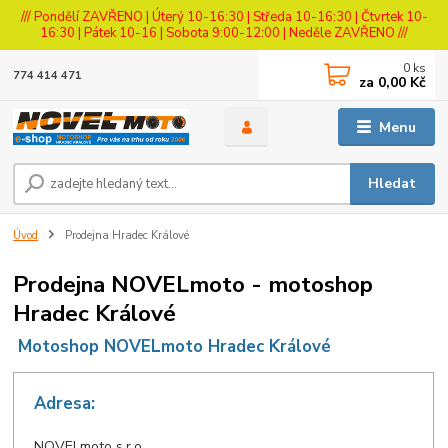
/// Pondělí ZAVŘENO | Úterý 10-16:30 | Středa 10-16:30 | Čtvrtek 10-
16:30 | Pátek 10-16 | Sobota 9:00-12:00 | Neděle ZAVŘENO ///
0
ks
774 414 471
za
0,00 Kč
Menu
Hledat
Úvod
Prodejna Hradec Králové
Prodejna NOVELmoto - motoshop
Hradec Králové
Motoshop NOVELmoto Hradec Králové
Adresa:
NOVELmoto s.r.o.