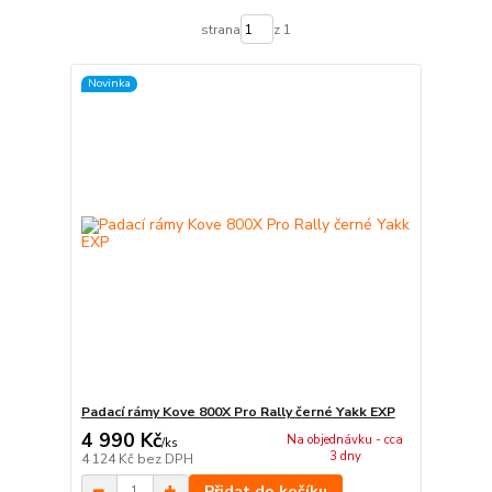
strana
z 1
Novinka
Padací rámy Kove 800X Pro Rally černé Yakk EXP
4 990 Kč
Na objednávku - cca
/
ks
3 dny
4 124 Kč
bez DPH
Přidat do košíku