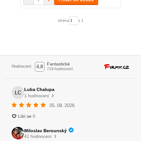
strana
z 1