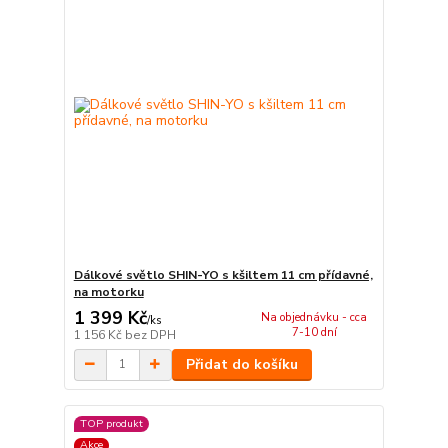
Dálkové světlo SHIN-YO s kšiltem 11 cm přídavné,
na motorku
1 399 Kč
Na objednávku - cca
/
ks
7-10 dní
1 156 Kč
bez DPH
Přidat do košíku
TOP produkt
Akce