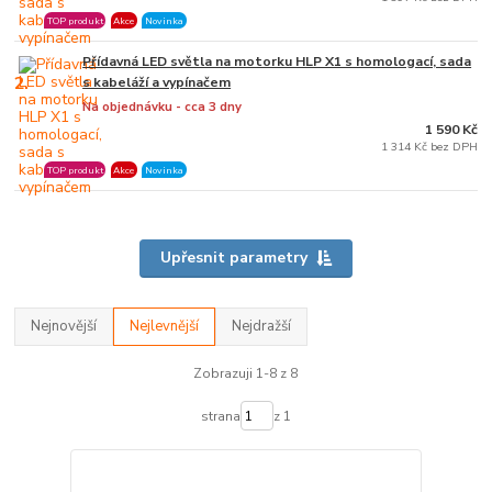
TOP produkt
Akce
Novinka
Přídavná LED světla na motorku HLP X1 s homologací, sada
2.
s kabeláží a vypínačem
Na objednávku - cca 3 dny
1 590 Kč
1 314 Kč bez DPH
TOP produkt
Akce
Novinka
Upřesnit parametry
Nejnovější
Nejlevnější
Nejdražší
Zobrazuji 1-8 z 8
strana
z 1