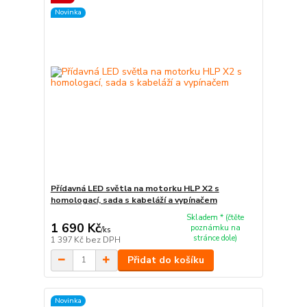
Novinka
Přídavná LED světla na motorku HLP X2 s
homologací, sada s kabeláží a vypínačem
Skladem * (čtěte
1 690 Kč
poznámku na
/
ks
stránce dole)
1 397 Kč
bez DPH
Přidat do košíku
Novinka