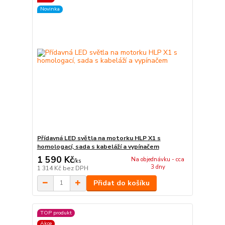
Novinka
Přídavná LED světla na motorku HLP X1 s
homologací, sada s kabeláží a vypínačem
1 590 Kč
Na objednávku - cca
/
ks
3 dny
1 314 Kč
bez DPH
Přidat do košíku
TOP produkt
Akce