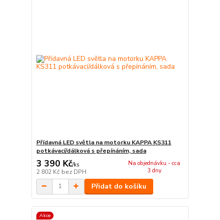
Přídavná LED světla na motorku KAPPA KS311
potkávací/dálková s přepínáním, sada
3 390 Kč
Na objednávku - cca
/
ks
3 dny
2 802 Kč
bez DPH
Přidat do košíku
Akce