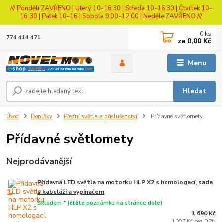
/// Pondělí ZAVŘENO | Úterý 10-16:30 | Středa 10-16:30 | Čtvrtek 10-
16:30 | Pátek 10-16 | Sobota 9:00-12:00 | Neděle ZAVŘENO ///
0
ks
774 414 471
za
0,00 Kč
Menu
Hledat
Úvod
Doplňky
Přední světla a příslušenství
Přídavné světlomety
Přídavné světlomety
Nejprodávanější
Přídavná LED světla na motorku HLP X2 s homologací, sada
1.
s kabeláží a vypínačem
Skladem * (čtěte poznámku na stránce dole)
1 690 Kč
1 397 Kč bez DPH