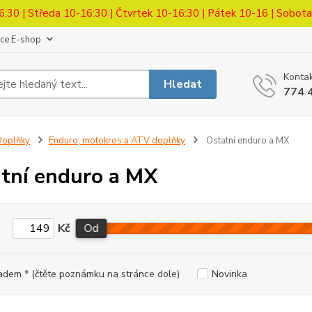
6:30 | Středa 10-16:30 | Čtvrtek 10-16:30 | Pátek 10-16 | Sobot
ace E-shop
Kontak
Hledat
774 
Doplňky
Enduro, motokros a ATV doplňky
Ostatní enduro a MX
tní enduro a MX
Kč
Od
adem * (čtěte poznámku na stránce dole)
Novinka