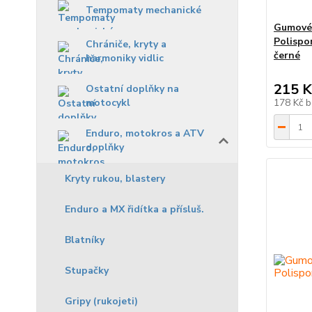
Tempomaty mechanické
Gumové c
Polispo
Chrániče, kryty a
černé
harmoniky vidlic
215 K
Ostatní doplňky na
motocykl
178 Kč
b
Enduro, motokros a ATV
doplňky
Kryty rukou, blastery
Enduro a MX řidítka a přísluš.
Blatníky
Stupačky
Gripy (rukojeti)