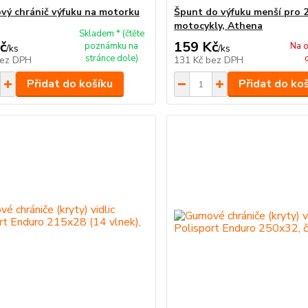
ový chránič výfuku na motorku
Špunt do výfuku menší pro 
motocykly, Athena
Skladem * (čtěte
č
159 Kč
poznámku na
Na o
/
ks
/
ks
stránce dole)
ez DPH
131 Kč
bez DPH
Přidat do košíku
Přidat do ko