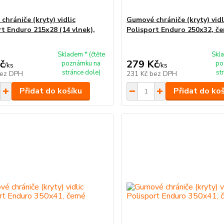
hrániče (kryty) vidlic
Gumové chrániče (kryty) vidl
rt Enduro 215x28 (14 vlnek),
Polisport Enduro 250x32, če
Skladem * (čtěte
Skla
č
279 Kč
poznámku na
po
/
ks
/
ks
stránce dole)
st
ez DPH
231 Kč
bez DPH
Přidat do košíku
Přidat do ko