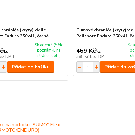
hrániče (kryty) vidlic
Gumové chrániče (kryty) vidl
rt Enduro 350x41, černé
Polisport Enduro 350x41, č
Skladem * (čtěte
Skla
č
469 Kč
poznámku na
po
/
ks
/
ks
stránce dole)
st
ez DPH
388 Kč
bez DPH
Přidat do košíku
Přidat do ko