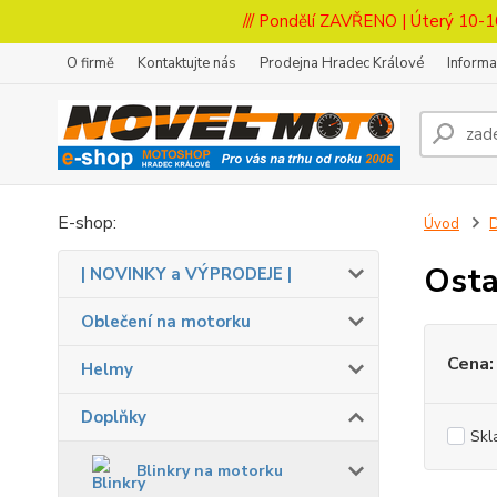
/// Pondělí ZAVŘENO | Úterý 10-1
O firmě
Kontaktujte nás
Prodejna Hradec Králové
Inform
E-shop:
Úvod
Osta
| NOVINKY a VÝPRODEJE |
Oblečení na motorku
Cena:
Helmy
Doplňky
Skl
Blinkry na motorku