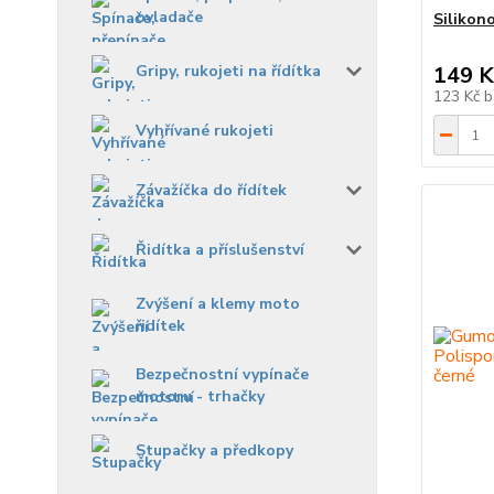
ovladače
Silikon
Gripy, rukojeti na řídítka
149 K
123 Kč
b
Vyhřívané rukojeti
Závažíčka do řídítek
Řidítka a příslušenství
Zvýšení a klemy moto
řidítek
Bezpečnostní vypínače
motoru - trhačky
Stupačky a předkopy