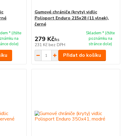
ic
Gumové chrániče (kryty) vidlic
rné
Polisport Enduro 215x28 (11 vlnek),
černé
dem * (čtěte
Skladem * (čtěte
279 Kč
známku na
poznámku na
/
ks
ránce dole)
stránce dole)
231 Kč
bez DPH
šíku
Přidat do košíku