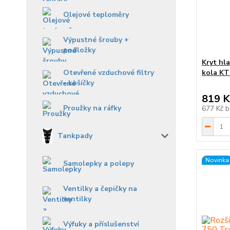
Olejové teploměry
Výpustné šrouby +
podložky
Kryt hl
Otevřené vzduchové filtry
kola KT
- košíčky
819 K
Proužky na ráfky
677 Kč
b
Tankpady
Novinka
Samolepky a polepy
Ventilky a čepičky na
ventilky
Výfuky a příslušenství