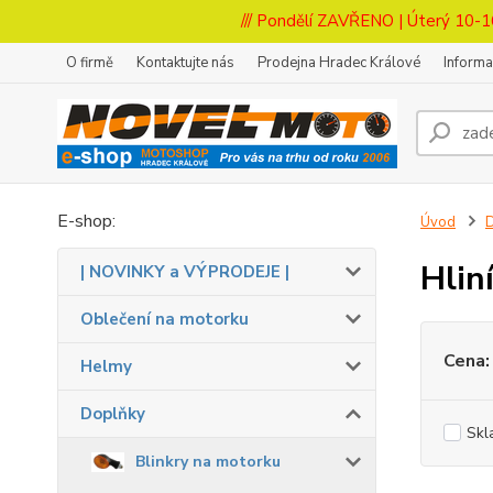
/// Pondělí ZAVŘENO | Úterý 10-1
O firmě
Kontaktujte nás
Prodejna Hradec Králové
Inform
E-shop:
Úvod
Hlin
| NOVINKY a VÝPRODEJE |
Oblečení na motorku
Cena:
Helmy
Doplňky
Skl
Blinkry na motorku