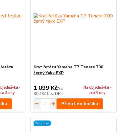
 řetězu
Kryt řetězu Yamaha T7 Tenere 700
černý Yakk EXP
1 099 Kč
bjednávku -
Na objednávku -
/
ks
cca 3 dny
cca 3 dny
908 Kč
bez DPH
šíku
Přidat do košíku
Novinka