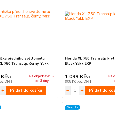
řížka předního světlometu
Honda XL 750 Transalp kryt
L 750 Transalp, černý, Yakk
Black Yakk EXP
 Kč
1 099 Kč
Na objednávku -
Na o
/
ks
/
ks
cca 3 dny
ez DPH
908 Kč
bez DPH
Přidat do košíku
Přidat do ko
Novinka