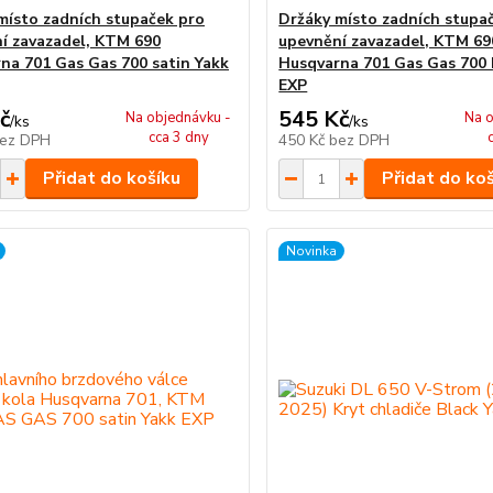
místo zadních stupaček pro
Držáky místo zadních stupa
í zavazadel, KTM 690
upevnění zavazadel, KTM 69
na 701 Gas Gas 700 satin Yakk
Husqvarna 701 Gas Gas 700 
EXP
č
545 Kč
Na objednávku -
Na o
/
ks
/
ks
cca 3 dny
ez DPH
450 Kč
bez DPH
Přidat do košíku
Přidat do ko
Novinka