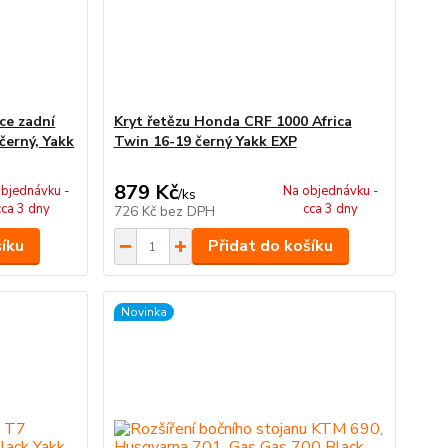
ce zadní
Kryt řetězu Honda CRF 1000 Africa
černý, Yakk
Twin 16-19 černý Yakk EXP
879 Kč
bjednávku -
Na objednávku -
/
ks
cca 3 dny
cca 3 dny
726 Kč
bez DPH
šíku
Přidat do košíku
Novinka