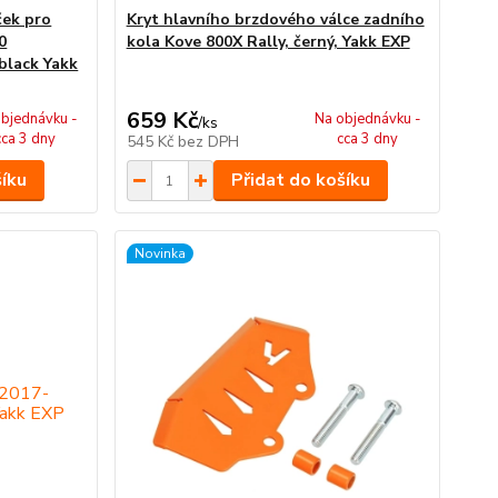
ček pro
Kryt hlavního brzdového válce zadního
0
kola Kove 800X Rally, černý, Yakk EXP
black Yakk
659 Kč
bjednávku -
Na objednávku -
/
ks
cca 3 dny
cca 3 dny
545 Kč
bez DPH
šíku
Přidat do košíku
Novinka