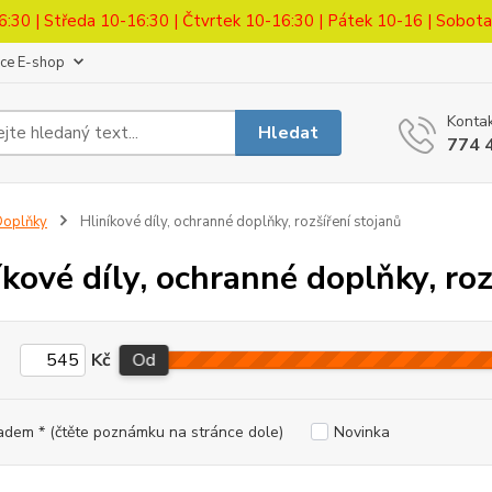
6:30 | Středa 10-16:30 | Čtvrtek 10-16:30 | Pátek 10-16 | Sobot
ace E-shop
Kontak
Hledat
774 
Doplňky
Hliníkové díly, ochranné doplňky, rozšíření stojanů
íkové díly, ochranné doplňky, roz
Kč
Od
adem * (čtěte poznámku na stránce dole)
Novinka