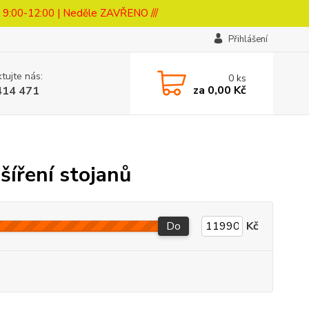
a 9:00-12:00 | Neděle ZAVŘENO ///
Přihlášení
tujte nás:
0
ks
za
0,00 Kč
414 471
šíření stojanů
Do
Kč