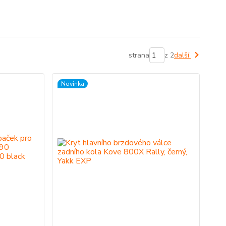
strana
z 2
další
Novinka