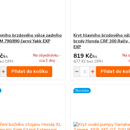
avního brzdového válce zadního
Kryt hlavního brzdového vál
M 790/890 černý Yakk EXP
brzdy Honda CRF 300 Rally, 
EXP
č
819 Kč
Na objednávku -
Na o
/
ks
/
ks
cca 3 dny
ez DPH
677 Kč
bez DPH
Přidat do košíku
Přidat do ko
Novinka