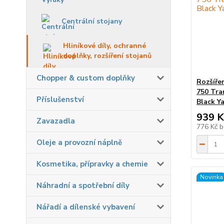
Centrální stojany
Hliníkové díly, ochranné
doplňky, rozšíření stojanů
Chopper & custom doplňky
Rozšíře
750 Tra
Příslušenství
Black Y
939 K
Zavazadla
776 Kč
b
Oleje a provozní náplně
Kosmetika, přípravky a chemie
Novinka
Náhradní a spotřební díly
Nářadí a dílenské vybavení