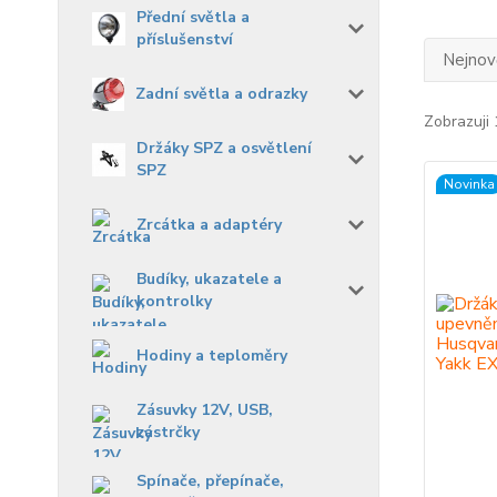
Přední světla a
příslušenství
Nejnově
Zadní světla a odrazky
Zobrazuji 
Držáky SPZ a osvětlení
SPZ
Novinka
Zrcátka a adaptéry
Budíky, ukazatele a
kontrolky
Hodiny a teploměry
Zásuvky 12V, USB,
zástrčky
Spínače, přepínače,