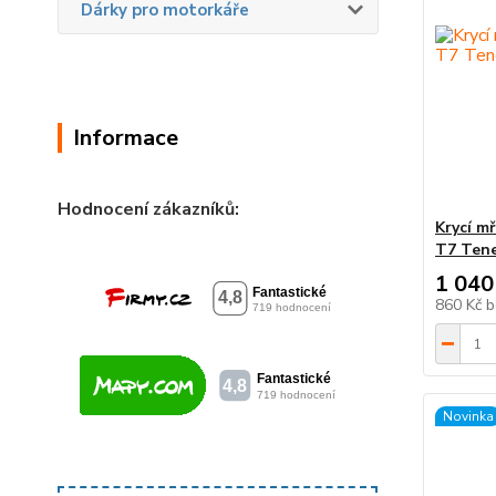
Dárky pro motorkáře
Informace
Hodnocení zákazníků:
Krycí m
T7 Tene
1 040
860 Kč
b
Novinka