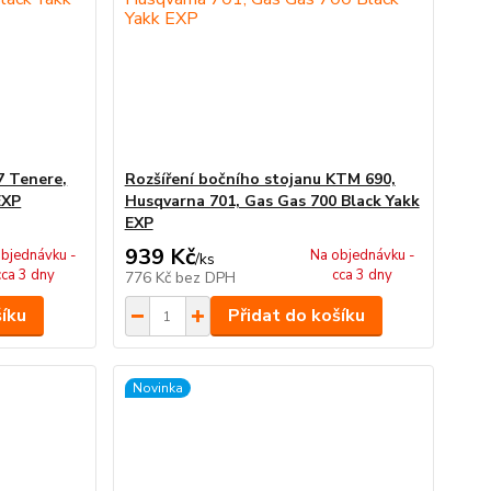
7 Tenere,
Rozšíření bočního stojanu KTM 690,
EXP
Husqvarna 701, Gas Gas 700 Black Yakk
EXP
939 Kč
bjednávku -
Na objednávku -
/
ks
cca 3 dny
cca 3 dny
776 Kč
bez DPH
šíku
Přidat do košíku
Novinka