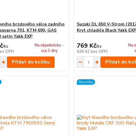
avního brzdového válce zadního
Suzuki DL 650 V-Strom (201
sqvarna 701, KTM 690, GAS
Kryt chladiče Black Yakk EX
 satin Yakk EXP
č
769 Kč
Na objednávku -
Na o
/
ks
/
ks
cca 3 dny
ez DPH
636 Kč
bez DPH
Přidat do košíku
Přidat do ko
Novinka