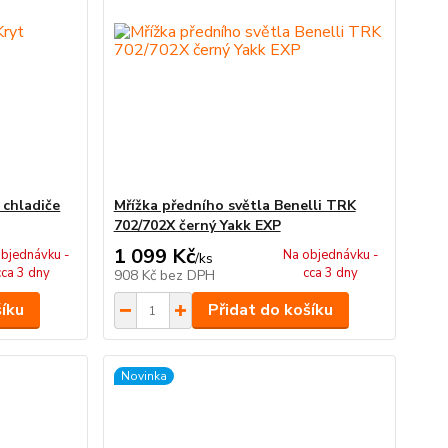
 chladiče
Mřížka předního světla Benelli TRK
702/702X černý Yakk EXP
1 099 Kč
bjednávku -
Na objednávku -
/
ks
cca 3 dny
cca 3 dny
908 Kč
bez DPH
šíku
Přidat do košíku
Novinka