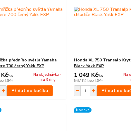
řížka předního světla Yamaha
Honda XL 750 Transalp Kryt
re 700 černý Yakk EXP
Black Yakk EXP
 Kč
1 049 Kč
Na objednávku -
Na o
/
ks
/
ks
cca 3 dny
ez DPH
867 Kč
bez DPH
Přidat do košíku
Přidat do ko
Novinka