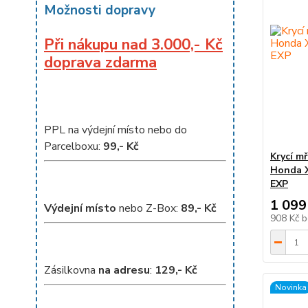
Možnosti dopravy
Při nákupu nad 3.000,- Kč
doprava zdarma
PPL na výdejní místo nebo do
Parcelboxu:
99,- Kč
Krycí m
Honda X
EXP
1 099
Výdejní místo
nebo Z-Box:
8
9,- Kč
908 Kč
b
Zásilkovna
na adresu
:
129,- Kč
Novinka