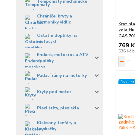
Tempomaty mechanické
Chrániče, kryty a
harmoniky vidlic
Kryt hl
kola Hu
Ostatní doplňky na
GAS 700
motocykl
769 K
636 Kč
b
Enduro, motokros a ATV
doplňky
Padací rámy na motorky
Novinka
Kryty pod motor
Plexi štíty, plexiskla
Klaksony, fanfáry a
houkačky