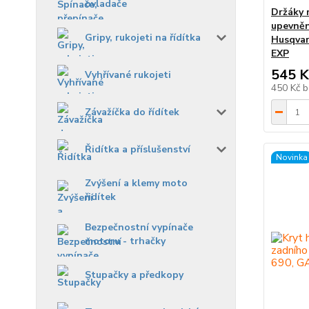
ovladače
Držáky 
upevněn
Gripy, rukojeti na řídítka
Husqvar
EXP
545 K
Vyhřívané rukojeti
450 Kč
b
Závažíčka do řídítek
Řidítka a příslušenství
Novinka
Zvýšení a klemy moto
řidítek
Bezpečnostní vypínače
motoru - trhačky
Stupačky a předkopy