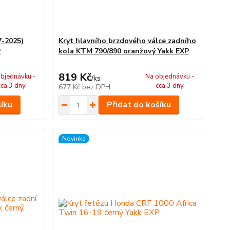
7-2025)
Kryt hlavního brzdového válce zadního
P
kola KTM 790/890 oranžový Yakk EXP
819 Kč
bjednávku -
Na objednávku -
/
ks
cca 3 dny
cca 3 dny
677 Kč
bez DPH
šíku
Přidat do košíku
Novinka