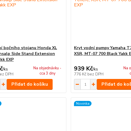
ní bočního stojanu Honda XL
Kryt vodní pumpy Yamaha T
nsalp Side Stand Extension
XSR, MT-07 700 Black Yakk 
akk EXP
č
939 Kč
Na objednávku -
Na o
/
ks
/
ks
cca 3 dny
ez DPH
776 Kč
bez DPH
Přidat do košíku
Přidat do ko
Novinka