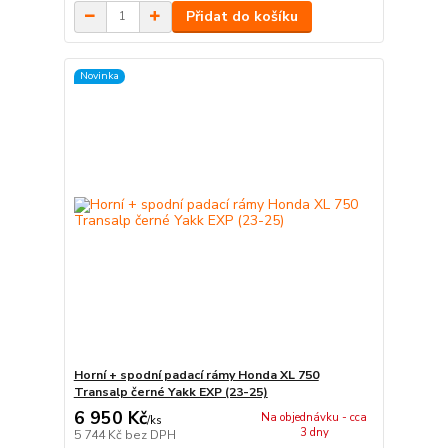
Přidat do košíku
Novinka
Horní + spodní padací rámy Honda XL 750
Transalp černé Yakk EXP (23-25)
6 950 Kč
Na objednávku - cca
/
ks
3 dny
5 744 Kč
bez DPH