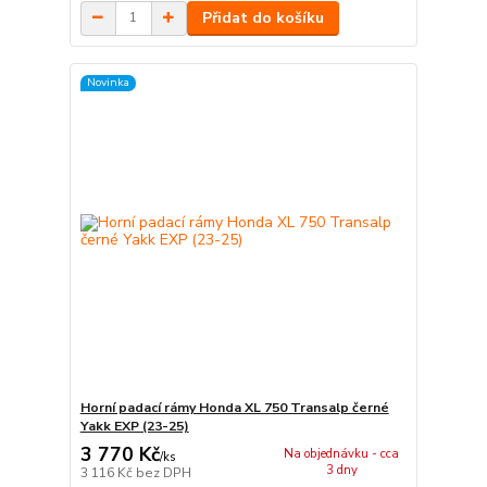
Přidat do košíku
Novinka
Horní padací rámy Honda XL 750 Transalp černé
Yakk EXP (23-25)
3 770 Kč
Na objednávku - cca
/
ks
3 dny
3 116 Kč
bez DPH