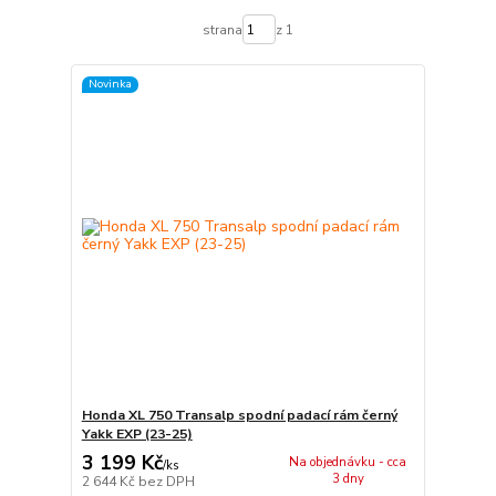
strana
z 1
Novinka
Honda XL 750 Transalp spodní padací rám černý
Yakk EXP (23-25)
3 199 Kč
Na objednávku - cca
/
ks
3 dny
2 644 Kč
bez DPH