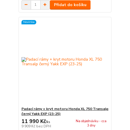
Přidat do košíku
Novinka
Padací rámy + kryt motoru Honda XL 750 Transalp
černý Yakk EXP (23-25)
11 990 Kč
Na objednávku - cca
/
ks
3 dny
9 909 Kč
bez DPH