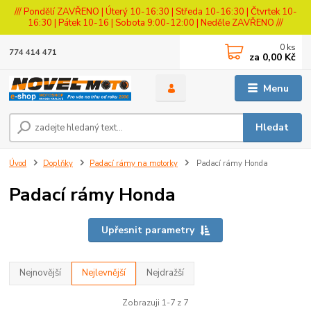
/// Pondělí ZAVŘENO | Úterý 10-16:30 | Středa 10-16:30 | Čtvrtek 10-
16:30 | Pátek 10-16 | Sobota 9:00-12:00 | Neděle ZAVŘENO ///
0
ks
774 414 471
za
0,00 Kč
Menu
Hledat
Úvod
Doplňky
Padací rámy na motorky
Padací rámy Honda
Padací rámy Honda
Upřesnit parametry
Nejnovější
Nejlevnější
Nejdražší
Zobrazuji 1-7 z 7