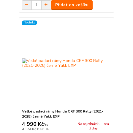
Přidat do košíku
Novinka
Velké padací rámy Honda CRF 300 Rally (2021-
2025) černé Yakk EXP
4 990 Kč
Na objednávku - cca
/
ks
3 dny
4 124 Kč
bez DPH