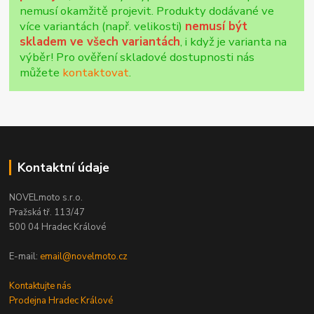
nemusí okamžitě projevit. Produkty dodávané ve
více variantách (např. velikosti)
nemusí být
skladem ve všech variantách
, i když je varianta na
výběr! Pro ověření skladové dostupnosti nás
můžete
kontaktovat
.
Kontaktní údaje
NOVELmoto s.r.o.
Pražská tř. 113/47
500 04 Hradec Králové
E-mail:
email@novelmoto.cz
Kontaktujte nás
Prodejna Hradec Králové