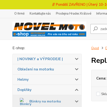
/// Pondělí ZAVŘENO | Úterý 10-1
O firmě
Kontaktujte nás
Prodejna Hradec Králové
Inform
E-shop:
Úvod
Repl
| NOVINKY a VÝPRODEJE |
Oblečení na motorku
Cena:
Helmy
Doplňky
Skl
Blinkry na motorku