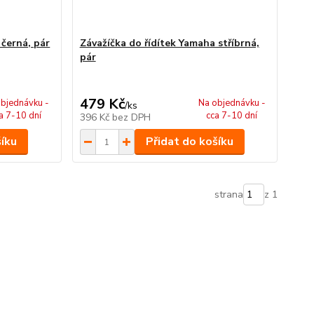
 černá, pár
Závažíčka do řídítek Yamaha stříbrná,
pár
479 Kč
bjednávku -
Na objednávku -
/
ks
a 7-10 dní
cca 7-10 dní
396 Kč
bez DPH
šíku
Přidat do košíku
strana
z 1