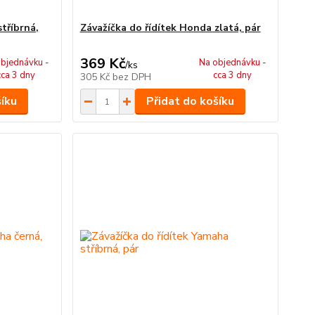
tříbrná,
Závažíčka do řídítek Honda zlatá, pár
369 Kč
bjednávku -
Na objednávku -
/
ks
cca 3 dny
cca 3 dny
305 Kč
bez DPH
šíku
Přidat do košíku