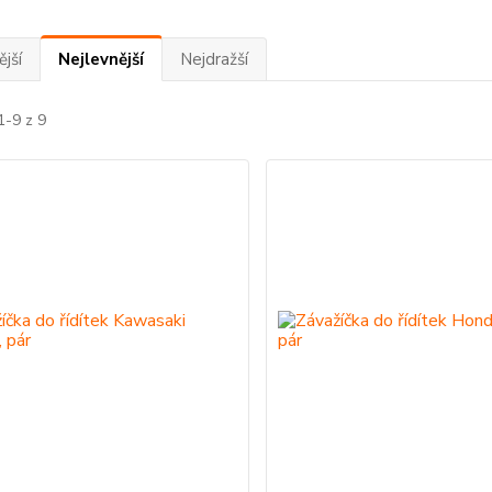
jší
Nejlevnější
Nejdražší
1-9 z 9