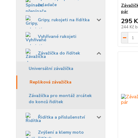
ovladače
Závažíčk
pár
Gripy, rukojeti na řídítka
295 K
244 Kč
b
Vyhřívané rukojeti
Závažíčka do řídítek
Universální závažíčka
Repliková závažíčka
Závažíčka pro montáž zrcátek
do konců řidítek
Řidítka a příslušenství
Zvýšení a klemy moto