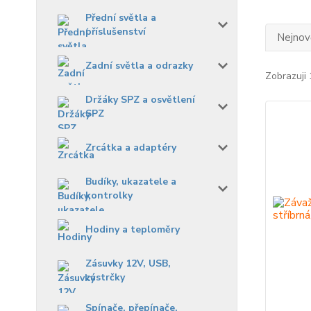
Přední světla a
příslušenství
Nejnově
Zadní světla a odrazky
Zobrazuji 
Držáky SPZ a osvětlení
SPZ
Zrcátka a adaptéry
Budíky, ukazatele a
kontrolky
Hodiny a teploměry
Zásuvky 12V, USB,
zástrčky
Spínače, přepínače,