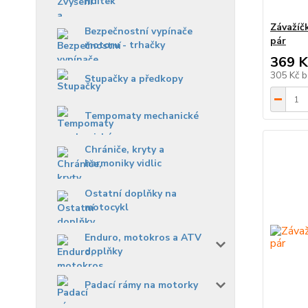
řidítek
Závažíčk
Bezpečnostní vypínače
pár
motoru - trhačky
369 K
305 Kč
b
Stupačky a předkopy
Tempomaty mechanické
Chrániče, kryty a
harmoniky vidlic
Ostatní doplňky na
motocykl
Enduro, motokros a ATV
doplňky
Padací rámy na motorky