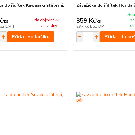
a do řídítek Kawasaki stříbrná,
Závažíčka do řídítek Honda 
Skla
č
359 Kč
Na objednávku -
po
/
ks
/
ks
cca 3 dny
st
ez DPH
297 Kč
bez DPH
Přidat do košíku
Přidat do ko