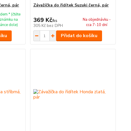
černá, pár
Závažíčka do řídítek Suzuki černá, pár
dem * (čtěte
369 Kč
známku na
Na objednávku -
/
ks
ránce dole)
cca 7-10 dní
305 Kč
bez DPH
šíku
Přidat do košíku