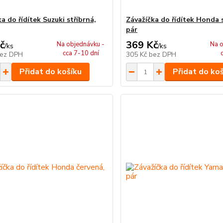
a do řídítek Suzuki stříbrná,
Závažíčka do řídítek Honda s
pár
č
369 Kč
Na objednávku -
Na o
/
ks
/
ks
cca 7-10 dní
ez DPH
305 Kč
bez DPH
Přidat do košíku
Přidat do ko