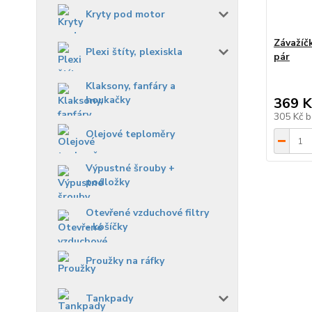
Kryty pod motor
Závažíč
Plexi štíty, plexiskla
pár
Klaksony, fanfáry a
houkačky
369 K
305 Kč
b
Olejové teploměry
Výpustné šrouby +
podložky
Otevřené vzduchové filtry
- košíčky
Proužky na ráfky
Tankpady