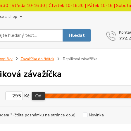
6:30 | Středa 10-16:30 | Čtvrtek 10-16:30 | Pátek 10-16 | Sobot
ace E-shop
Kontak
Hledat
774 
Doplňky
Závažíčka do řídítek
Repliková závažíčka
iková závažíčka
Kč
Od
adem * (čtěte poznámku na stránce dole)
Novinka