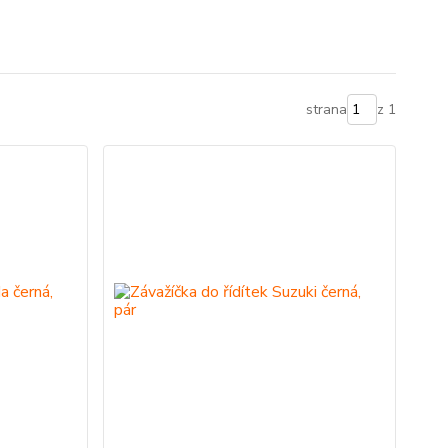
strana
z 1