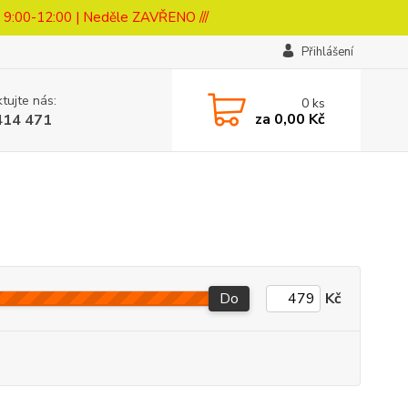
a 9:00-12:00 | Neděle ZAVŘENO ///
Přihlášení
tujte nás:
0
ks
za
0,00 Kč
414 471
Do
Kč