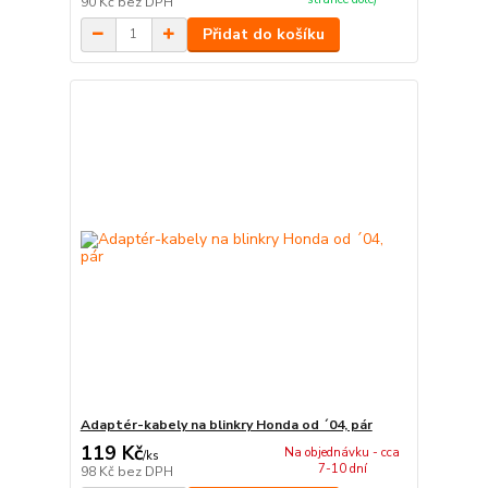
90 Kč
bez DPH
Přidat do košíku
Adaptér-kabely na blinkry Honda od ´04, pár
119 Kč
Na objednávku - cca
/
ks
7-10 dní
98 Kč
bez DPH