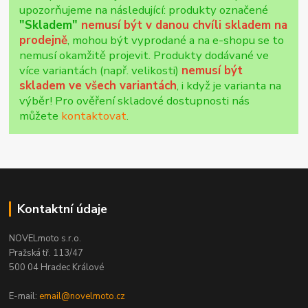
upozorňujeme na následující: produkty označené
"Skladem"
nemusí být v danou chvíli skladem na
prodejně
, mohou být vyprodané a na e-shopu se to
nemusí okamžitě projevit. Produkty dodávané ve
více variantách (např. velikosti)
nemusí být
skladem ve všech variantách
, i když je varianta na
výběr! Pro ověření skladové dostupnosti nás
můžete
kontaktovat
.
Kontaktní údaje
NOVELmoto s.r.o.
Pražská tř. 113/47
500 04 Hradec Králové
E-mail:
email@novelmoto.cz