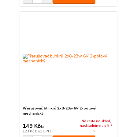
Přerušovač blinkrů 2x8-23w 6V 2-pólový,
mechanický
Na cestě na sklad,
149 Kč
naskladníme za 5-7
/
ks
dní
123 Kč
bez DPH