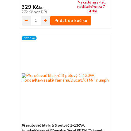
Na cestě na sklad,
329 Kč
naskladníme za 7-
/
ks
14 dní
272 Kč
bez DPH
Přidat do košíku
Novinka
Přerušovač blinkrů 3 pólový 1-130W,
Honda/Kawasaki/Yamaha/Ducati/KTM/Triumph