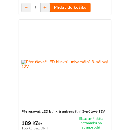
Přidat do košíku
Přerušovač LED blinkrů universální, 3-pólový 12V
Skladem * (čtěte
189 Kč
poznámku na
/
ks
stránce dole)
156 Kč
bez DPH