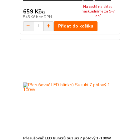
Na cestě na sklad,
659 Kč
naskladníme za 5-7
/
ks
dní
545 Kč
bez DPH
Přidat do košíku
Přerušovač LED blinkrů Suzuki 7 pólový 1-100W