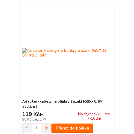
Adaptér-kabely na blinkry Suzuki (GSX-R, SV
atd.), pár
119 Kč
Na objednávku - cca
/
ks
7-10 dní
98 Kč
bez DPH
Přidat do košíku