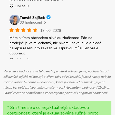
Recenze a hodnocení našeho e-shopu, které zobrazujeme, pochází jak od
zákazníků, jejichž nákup byl ověřen, tak i od zákazníků, jejichž nákup nebylo
možno ověřit. Recenze a hodnocení, které pochází od zákazníků, jejichž
nákup byl ověřen, jsou takto označeny poskytovatelem hodnocení Zboží.cz.
Žádné recenze nemažeme a zobrazujeme pozitivní i negativní hodnocení.
* Snažíme se o co nejaktuálnější skladovou
dostupnost, která je aktualizována ručně, proto