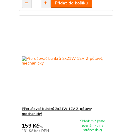
Přidat do košíku
Přerušovač blinkrů 2x21W 12V 2-pólový,
mechanický
Skladem * (čtěte
159 Kč
poznámku na
/
ks
stránce dole)
131 Kč
bez DPH