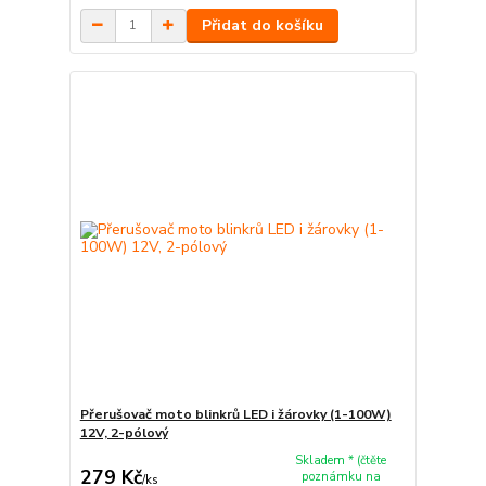
Přidat do košíku
Přerušovač moto blinkrů LED i žárovky (1-100W)
12V, 2-pólový
Skladem * (čtěte
279 Kč
poznámku na
/
ks