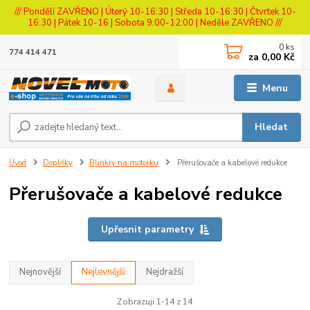
/// Pondělí ZAVŘENO | Úterý 10-16:30 | Středa 10-16:30 | Čtvrtek 10-
16:30 | Pátek 10-16 | Sobota 9:00-12:00 | Neděle ZAVŘENO ///
0
ks
774 414 471
za
0,00 Kč
Menu
Hledat
Úvod
Doplňky
Blinkry na motorku
Přerušovače a kabelové redukce
Přerušovače a kabelové redukce
Upřesnit parametry
Nejnovější
Nejlevnější
Nejdražší
Zobrazuji 1-14 z 14