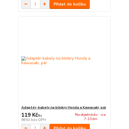
Přidat do košíku
Adaptér-kabely na blinkry Honda a Kawasaki, pár
119 Kč
Na objednávku - cca
/
ks
7-10 dní
98 Kč
bez DPH
Přidat do košíku