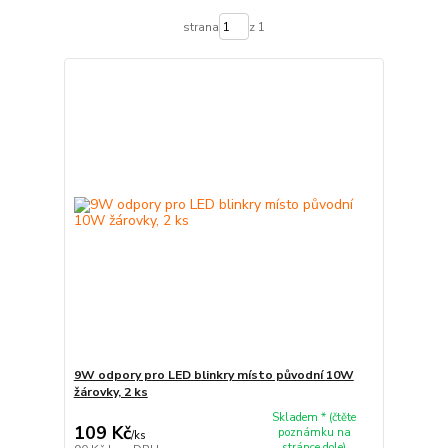
strana
z 1
9W odpory pro LED blinkry místo původní 10W
žárovky, 2 ks
Skladem * (čtěte
109 Kč
poznámku na
/
ks
stránce dole)