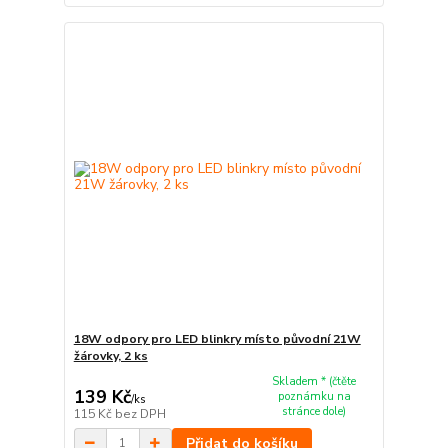
18W odpory pro LED blinkry místo původní 21W
žárovky, 2 ks
Skladem * (čtěte
139 Kč
poznámku na
/
ks
stránce dole)
115 Kč
bez DPH
Přidat do košíku