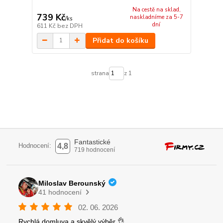
Na cestě na sklad,
739 Kč
naskladníme za 5-7
/
ks
dní
611 Kč
bez DPH
Přidat do košíku
strana
z 1