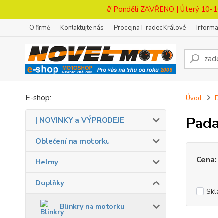
/// Pondělí ZAVŘENO | Úterý 10-1
O firmě
Kontaktujte nás
Prodejna Hradec Králové
Inform
E-shop:
Úvod
Pada
| NOVINKY a VÝPRODEJE |
Oblečení na motorku
Cena:
Helmy
Doplňky
Skl
Blinkry na motorku