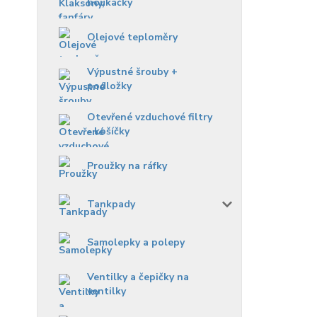
houkačky
Olejové teploměry
Výpustné šrouby +
podložky
Otevřené vzduchové filtry
- košíčky
Proužky na ráfky
Tankpady
Samolepky a polepy
Ventilky a čepičky na
ventilky