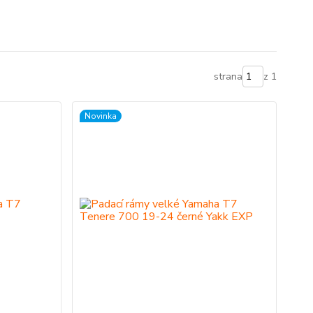
strana
z 1
Novinka