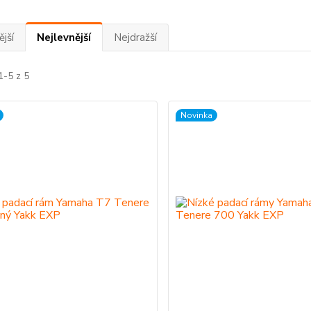
jší
Nejlevnější
Nejdražší
1-5 z 5
Novinka