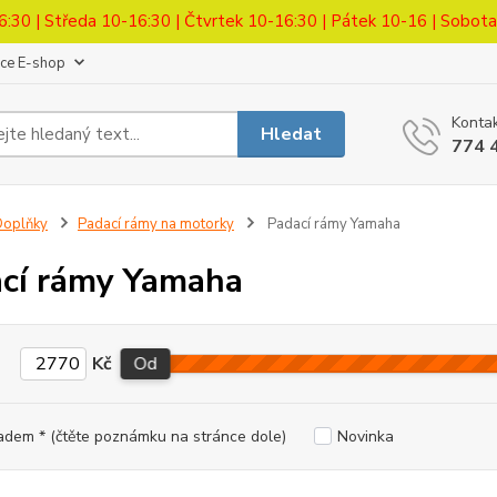
6:30 | Středa 10-16:30 | Čtvrtek 10-16:30 | Pátek 10-16 | Sobot
ace E-shop
Kontak
Hledat
774 
Doplňky
Padací rámy na motorky
Padací rámy Yamaha
cí rámy Yamaha
Kč
Od
adem * (čtěte poznámku na stránce dole)
Novinka