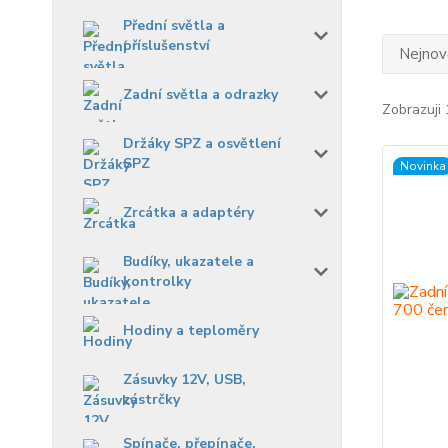
Přední světla a
příslušenství
Nejnově
Zadní světla a odrazky
Zobrazuji 
Držáky SPZ a osvětlení
SPZ
Novinka
Zrcátka a adaptéry
Budíky, ukazatele a
kontrolky
Hodiny a teploměry
Zásuvky 12V, USB,
zástrčky
Spínače, přepínače,