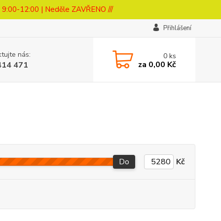
a 9:00-12:00 | Neděle ZAVŘENO ///
Přihlášení
tujte nás:
0
ks
za
0,00 Kč
414 471
Do
Kč