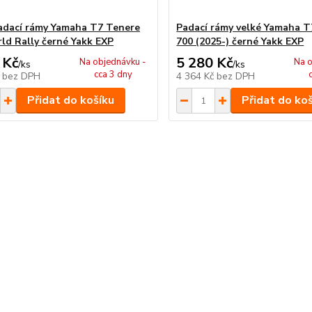
adací rámy Yamaha T7 Tenere
Padací rámy velké Yamaha T
ld Rally černé Yakk EXP
700 (2025-) černé Yakk EXP
 Kč
5 280 Kč
Na objednávku -
Na o
/
ks
/
ks
cca 3 dny
č
bez DPH
4 364 Kč
bez DPH
Přidat do košíku
Přidat do ko