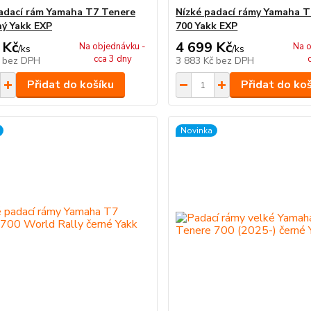
adací rám Yamaha T7 Tenere
Nízké padací rámy Yamaha 
ný Yakk EXP
700 Yakk EXP
 Kč
4 699 Kč
Na objednávku -
Na o
/
ks
/
ks
cca 3 dny
č
bez DPH
3 883 Kč
bez DPH
Přidat do košíku
Přidat do ko
Novinka