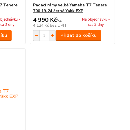
T7 Tenere
Padací rámy velké Yamaha T7 Tenere
700 19-24 černé Yakk EXP
4 990 Kč
bjednávku -
Na objednávku -
/
ks
cca 3 dny
cca 3 dny
4 124 Kč
bez DPH
šíku
Přidat do košíku