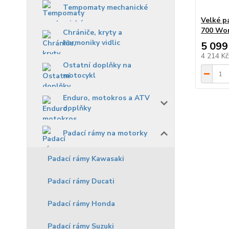
Tempomaty mechanické
Velké p
700 Wor
Chrániče, kryty a
harmoniky vidlic
5 099
4 214 K
Ostatní doplňky na
motocykl
Enduro, motokros a ATV
doplňky
Padací rámy na motorky
Padací rámy Kawasaki
Padací rámy Ducati
Padací rámy Honda
Padací rámy Suzuki