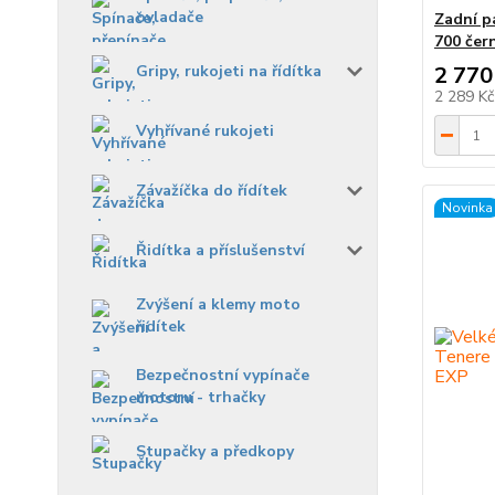
ovladače
Zadní p
700 čer
Gripy, rukojeti na řídítka
2 770
2 289 K
Vyhřívané rukojeti
Závažíčka do řídítek
Novinka
Řidítka a příslušenství
Zvýšení a klemy moto
řidítek
Bezpečnostní vypínače
motoru - trhačky
Stupačky a předkopy