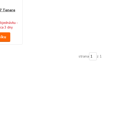
7 Tenere
bjednávku -
cca 3 dny
šíku
strana
z 1