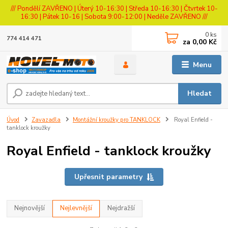
/// Pondělí ZAVŘENO | Úterý 10-16:30 | Středa 10-16:30 | Čtvrtek 10-
16:30 | Pátek 10-16 | Sobota 9:00-12:00 | Neděle ZAVŘENO ///
0
ks
774 414 471
za
0,00 Kč
Menu
Hledat
Úvod
Zavazadla
Montážní kroužky pro TANKLOCK
Royal Enfield -
tanklock kroužky
Royal Enfield - tanklock kroužky
Upřesnit parametry
Nejnovější
Nejlevnější
Nejdražší