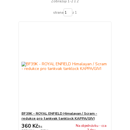
Zobrazuji 1-2 z 2
strana
z 1
BF39K - ROYAL ENFIELD Himalayan / Scram -
redukce pro tankvak tanklock KAPPA/GIVI
360 Kč
Na objednávku - cca
/
ks