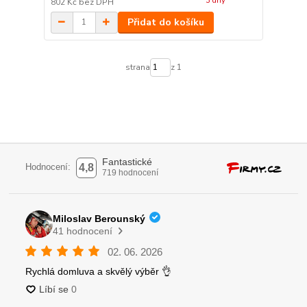
3 dny
802 Kč
bez DPH
Přidat do košíku
strana
z 1