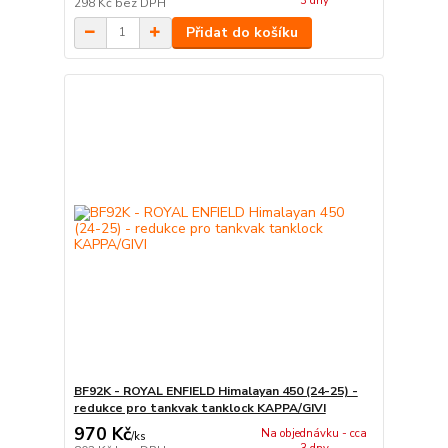
3 dny
298 Kč
bez DPH
Přidat do košíku
BF92K - ROYAL ENFIELD Himalayan 450 (24-25) -
redukce pro tankvak tanklock KAPPA/GIVI
970 Kč
Na objednávku - cca
/
ks