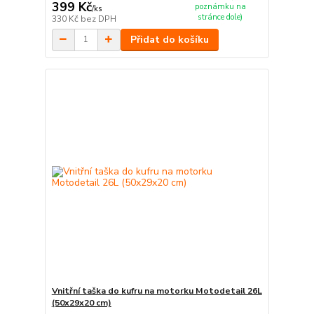
399 Kč
poznámku na
/
ks
stránce dole)
330 Kč
bez DPH
Přidat do košíku
Vnitřní taška do kufru na motorku Motodetail 26L
(50x29x20 cm)