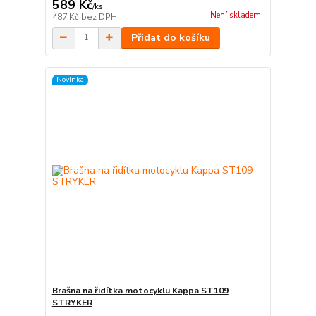
589 Kč
/
ks
Není skladem
487 Kč
bez DPH
Přidat do košíku
Novinka
Brašna na řidítka motocyklu Kappa ST109
STRYKER