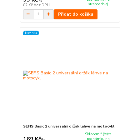
/
ks
stránce dole)
82 Kč
bez DPH
Přidat do košíku
Novinka
SEFIS Basic 2 univerzální držák láhve na motocykl
Skladem * (čtěte
169 Kč
poznámku na
/
ks