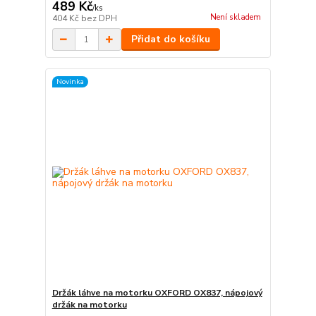
489 Kč
/
ks
Není skladem
404 Kč
bez DPH
Přidat do košíku
Novinka
Držák láhve na motorku OXFORD OX837, nápojový
držák na motorku