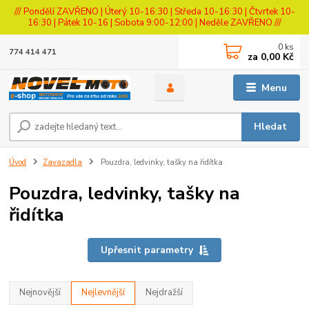
/// Pondělí ZAVŘENO | Úterý 10-16:30 | Středa 10-16:30 | Čtvrtek 10-
16:30 | Pátek 10-16 | Sobota 9:00-12:00 | Neděle ZAVŘENO ///
0
ks
774 414 471
za
0,00 Kč
Menu
Hledat
Úvod
Zavazadla
Pouzdra, ledvinky, tašky na řidítka
Pouzdra, ledvinky, tašky na
řidítka
Upřesnit parametry
Nejnovější
Nejlevnější
Nejdražší