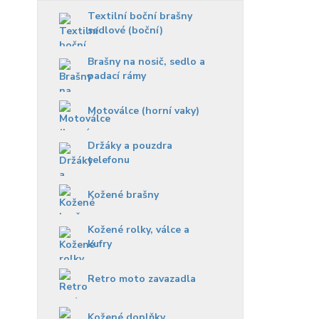
Textilní boční brašny
sedlové (boční)
Brašny na nosič, sedlo a
padací rámy
Motoválce (horní vaky)
Držáky a pouzdra
telefonu
Kožené brašny
Kožené rolky, válce a
kufry
Retro moto zavazadla
Kožené doplňky