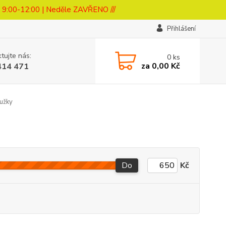
a 9:00-12:00 | Neděle ZAVŘENO ///
Přihlášení
tujte nás:
0
ks
za
0,00 Kč
414 471
oužky
Do
Kč