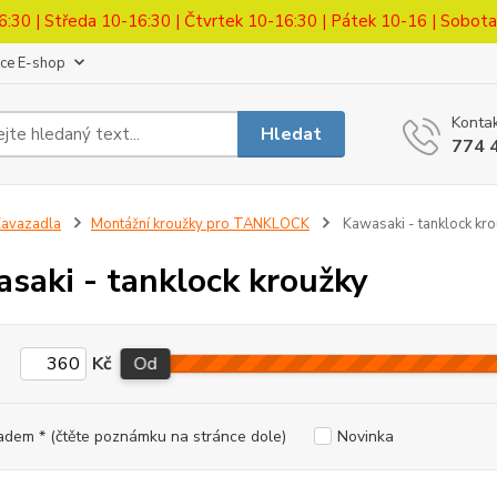
6:30 | Středa 10-16:30 | Čtvrtek 10-16:30 | Pátek 10-16 | Sobot
ace E-shop
Kontak
Hledat
774 
avazadla
Montážní kroužky pro TANKLOCK
Kawasaki - tanklock kr
saki - tanklock kroužky
Kč
Od
adem * (čtěte poznámku na stránce dole)
Novinka