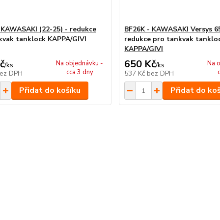
 KAWASAKI (22-25) - redukce
BF26K - KAWASAKI Versys 65
kvak tanklock KAPPA/GIVI
redukce pro tankvak tanklo
KAPPA/GIVI
č
650 Kč
Na objednávku -
Na o
/
ks
/
ks
cca 3 dny
ez DPH
537 Kč
bez DPH
Přidat do košíku
Přidat do ko