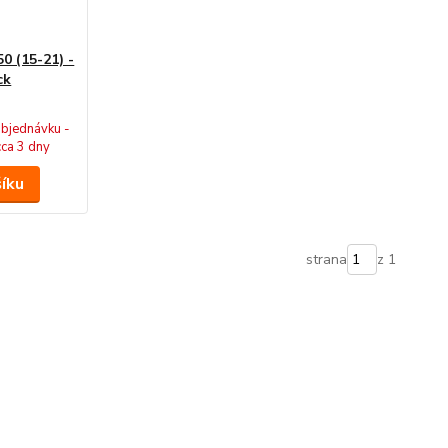
0 (15-21) -
ck
bjednávku -
cca 3 dny
šíku
strana
z 1