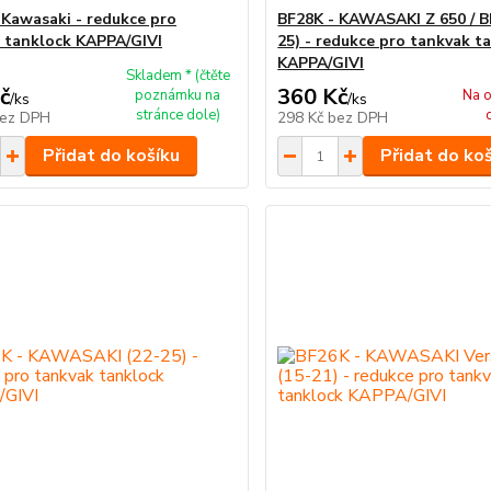
 Kawasaki - redukce pro
BF28K - KAWASAKI Z 650 / 
 tanklock KAPPA/GIVI
25) - redukce pro tankvak t
KAPPA/GIVI
Skladem * (čtěte
č
360 Kč
poznámku na
Na o
/
ks
/
ks
stránce dole)
ez DPH
298 Kč
bez DPH
Přidat do košíku
Přidat do ko