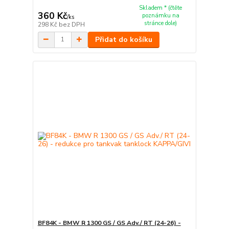
Skladem * (čtěte
360 Kč
poznámku na
/
ks
stránce dole)
298 Kč
bez DPH
Přidat do košíku
BF84K - BMW R 1300 GS / GS Adv./ RT (24-26) -