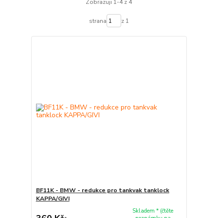
Zobrazuji 1-4 z 4
strana
z 1
BF11K - BMW - redukce pro tankvak tanklock
KAPPA/GIVI
Skladem * (čtěte