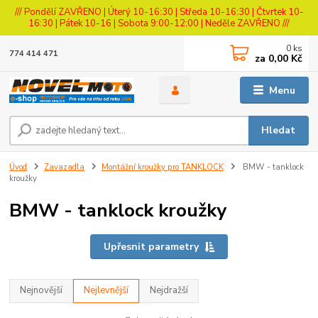
/// Pondělí ZAVŘENO | Úterý 10-16:30 | Středa 10-16:30 | Čtvrtek 10-
16:30 | Pátek 10-16 | Sobota 9:00-12:00 | Neděle ZAVŘENO ///
0
ks
774 414 471
za
0,00 Kč
Menu
Hledat
Úvod
Zavazadla
Montážní kroužky pro TANKLOCK
BMW - tanklock
kroužky
BMW - tanklock kroužky
Upřesnit parametry
Nejnovější
Nejlevnější
Nejdražší