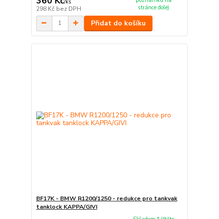
360 Kč
poznámku na
/
ks
stránce dole)
298 Kč
bez DPH
Přidat do košíku
BF17K - BMW R1200/1250 - redukce pro tankvak
tanklock KAPPA/GIVI