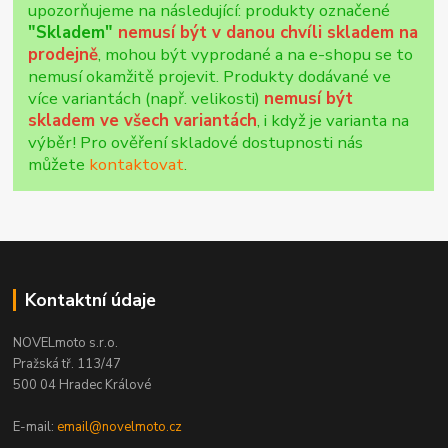
upozorňujeme na následující: produkty označené
"Skladem"
nemusí být v danou chvíli skladem na
prodejně
, mohou být vyprodané a na e-shopu se to
nemusí okamžitě projevit. Produkty dodávané ve
více variantách (např. velikosti)
nemusí být
skladem ve všech variantách
, i když je varianta na
výběr! Pro ověření skladové dostupnosti nás
můžete
kontaktovat
.
Kontaktní údaje
NOVELmoto s.r.o.
Pražská tř. 113/47
500 04 Hradec Králové
E-mail:
email@novelmoto.cz