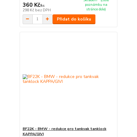
Skladem * (čtěte
360 Kč
poznámku na
/
ks
stránce dole)
298 Kč
bez DPH
Přidat do košíku
BF22K - BMW - redukce pro tankvak tanklock
KAPPA/GIVI