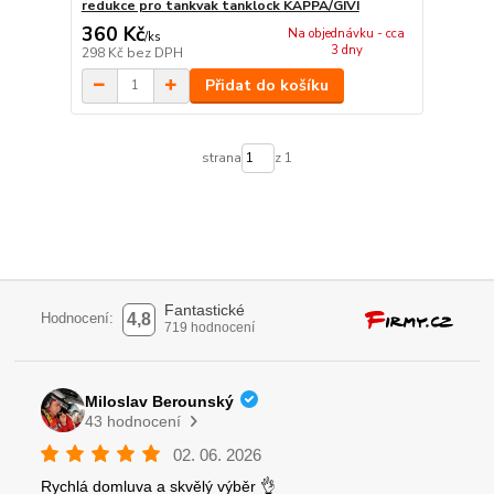
redukce pro tankvak tanklock KAPPA/GIVI
360 Kč
Na objednávku - cca
/
ks
3 dny
298 Kč
bez DPH
Přidat do košíku
strana
z 1