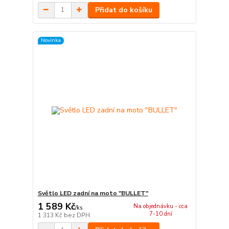
Přidat do košíku
Novinka
Světlo LED zadní na moto "BULLET"
1 589 Kč
Na objednávku - cca
/
ks
7-10 dní
1 313 Kč
bez DPH