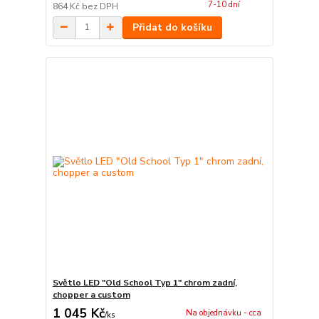
7-10 dní
864 Kč
bez DPH
Přidat do košíku
Světlo LED "Old School Typ 1" chrom zadní,
chopper a custom
1 045 Kč
Na objednávku - cca
/
ks