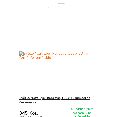
strana
z 1
Světlo "Cat-Eye" koncové, 130 x 68 mm černé,
červené sklo
Skladem * (čtěte
345 Kč
poznámku na
/
ks
stránce dole)