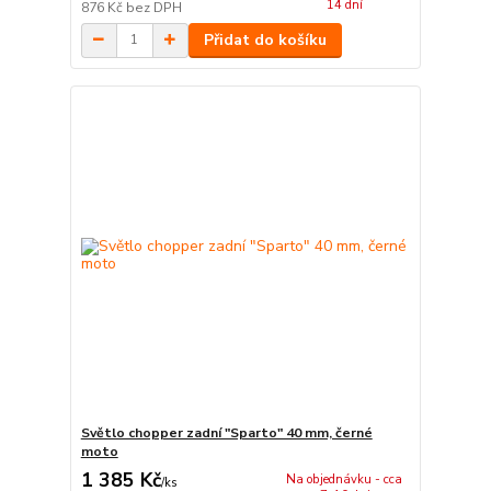
14 dní
876 Kč
bez DPH
Přidat do košíku
Světlo chopper zadní "Sparto" 40 mm, černé
moto
1 385 Kč
Na objednávku - cca
/
ks