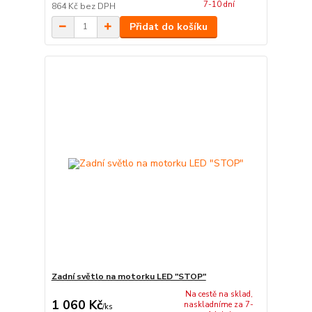
7-10 dní
864 Kč
bez DPH
Přidat do košíku
Zadní světlo na motorku LED "STOP"
Na cestě na sklad,
1 060 Kč
naskladníme za 7-
/
ks