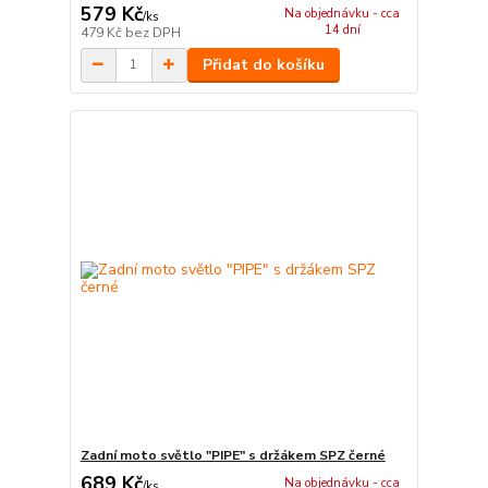
579 Kč
Na objednávku - cca
/
ks
14 dní
479 Kč
bez DPH
Přidat do košíku
Zadní moto světlo "PIPE" s držákem SPZ černé
689 Kč
Na objednávku - cca
/
ks