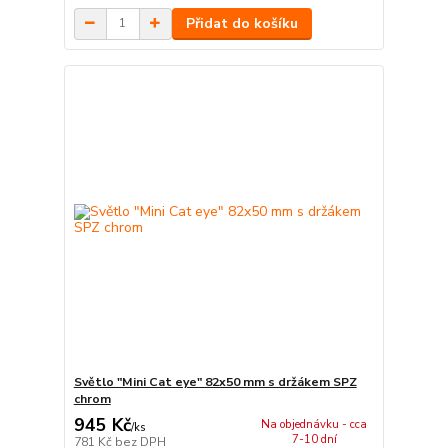
Přidat do košíku
Světlo "Mini Cat eye" 82x50 mm s držákem SPZ
chrom
945 Kč
Na objednávku - cca
/
ks
7-10 dní
781 Kč
bez DPH