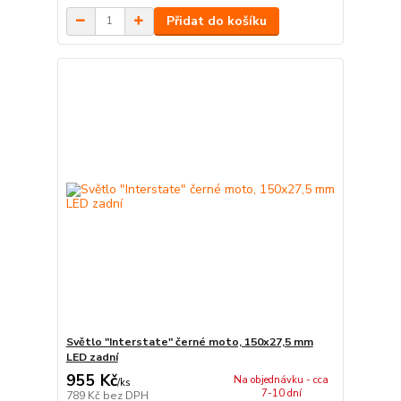
Přidat do košíku
Světlo "Interstate" černé moto, 150x27,5 mm
LED zadní
955 Kč
Na objednávku - cca
/
ks
7-10 dní
789 Kč
bez DPH