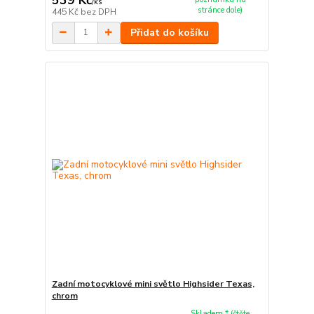
/
ks
stránce dole)
445 Kč
bez DPH
Přidat do košíku
Zadní motocyklové mini světlo Highsider Texas,
chrom
Skladem * (čtěte