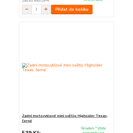
285 Kč
bez DPH
Přidat do košíku
Zadní motocyklové mini světlo Highsider Texas,
černé
Skladem * (čtěte
539 Kč
poznámku na