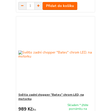
Přidat do košíku
Světlo zadní chopper "Bates" chrom LED, na
motorku
Skladem * (čtěte
989 Kč
poznámku na
/
ks