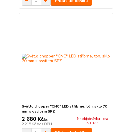
Přidat do košíku
Světlo chopper "CNC" LED stříbrné, tón. sklo 70
mm s osvitem SPZ
2 680 Kč
Na objednávku - cca
/
ks
7-10 dní
2 215 Kč
bez DPH