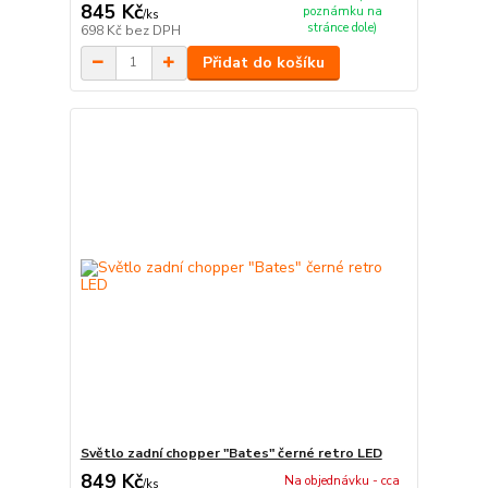
845 Kč
poznámku na
/
ks
stránce dole)
698 Kč
bez DPH
Přidat do košíku
Světlo zadní chopper "Bates" černé retro LED
849 Kč
Na objednávku - cca
/
ks