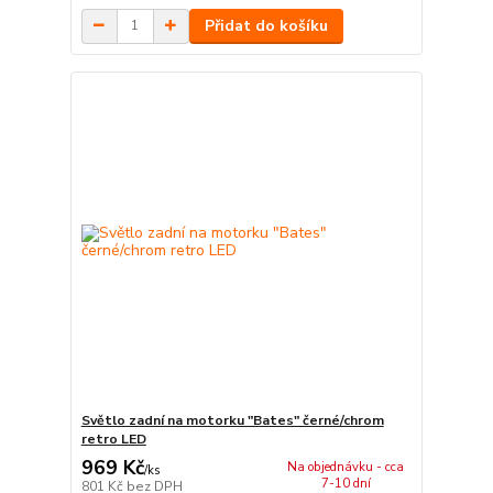
Přidat do košíku
Světlo zadní na motorku "Bates" černé/chrom
retro LED
969 Kč
Na objednávku - cca
/
ks
7-10 dní
801 Kč
bez DPH