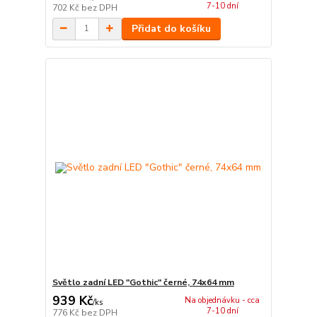
7-10 dní
702 Kč
bez DPH
Přidat do košíku
Světlo zadní LED "Gothic" černé, 74x64 mm
939 Kč
Na objednávku - cca
/
ks
7-10 dní
776 Kč
bez DPH