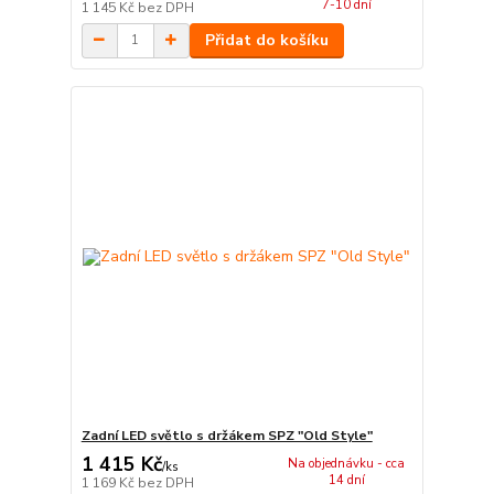
7-10 dní
1 145 Kč
bez DPH
Přidat do košíku
Zadní LED světlo s držákem SPZ "Old Style"
1 415 Kč
Na objednávku - cca
/
ks
14 dní
1 169 Kč
bez DPH