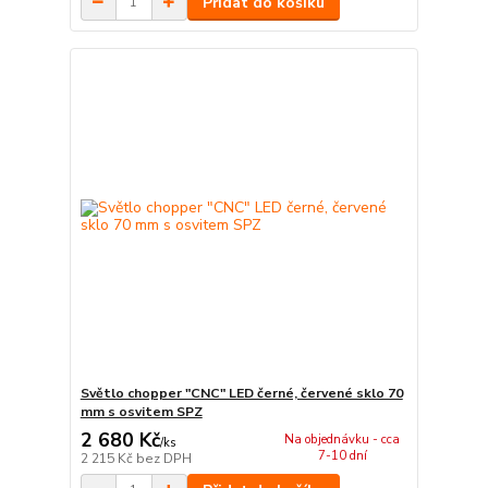
Přidat do košíku
Světlo chopper "CNC" LED černé, červené sklo 70
mm s osvitem SPZ
2 680 Kč
Na objednávku - cca
/
ks
7-10 dní
2 215 Kč
bez DPH