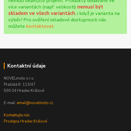
nemusí okamžitě projevit. Produkty dodávané ve
více variantách (např. velikosti)
nemusí být
skladem ve všech variantách
, i když je varianta na
výběr! Pro ověření skladové dostupnosti nás
můžete
kontaktovat
.
Kontaktní údaje
NOVELmoto s.r.o.
Pražská tř. 113/47
500 04 Hradec Králové
E-mail:
email@novelmoto.cz
Kontaktujte nás
Prodejna Hradec Králové