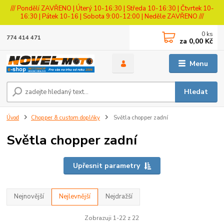
/// Pondělí ZAVŘENO | Úterý 10-16:30 | Středa 10-16:30 | Čtvrtek 10-
16:30 | Pátek 10-16 | Sobota 9:00-12:00 | Neděle ZAVŘENO ///
0
ks
774 414 471
za
0,00 Kč
Menu
Hledat
Úvod
Chopper & custom doplňky
Světla chopper zadní
Světla chopper zadní
Upřesnit parametry
Nejnovější
Nejlevnější
Nejdražší
Zobrazuji 1-22 z 22