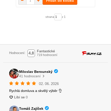
Přidat do košíku
strana
z 1