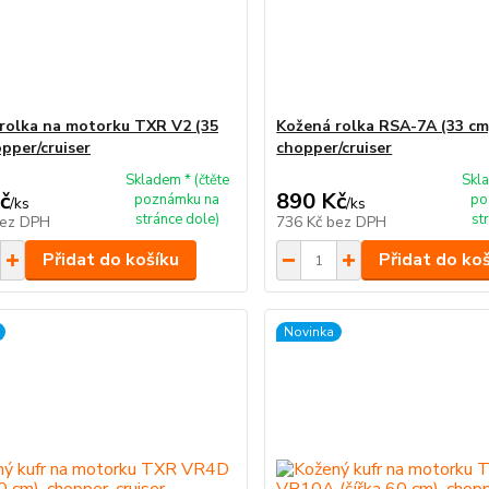
rolka na motorku TXR V2 (35
Kožená rolka RSA-7A (33 cm
opper/cruiser
chopper/cruiser
Skladem * (čtěte
Skla
č
890 Kč
poznámku na
po
/
ks
/
ks
stránce dole)
st
ez DPH
736 Kč
bez DPH
Přidat do košíku
Přidat do ko
Novinka