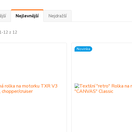
jší
Nejlevnější
Nejdražší
1-12 z 12
Novinka