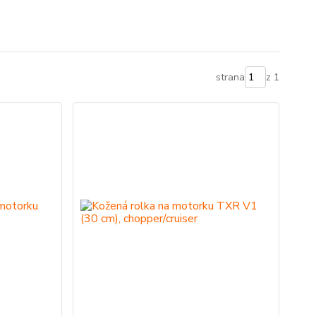
strana
z 1