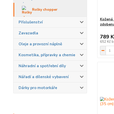
Rolky chopper
Kožená 
Příslušenství
zdobená
Zavazadla
789 K
652 Kč
b
Oleje a provozní náplně
Kosmetika, přípravky a chemie
Náhradní a spotřební díly
Nářadí a dílenské vybavení
Dárky pro motorkáře