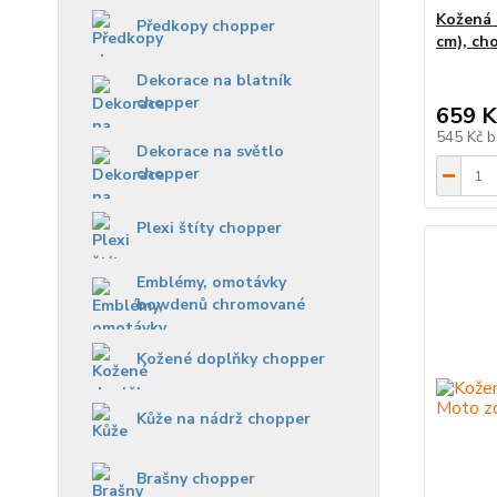
Kožená 
Předkopy chopper
cm), ch
Dekorace na blatník
chopper
659 K
545 Kč
b
Dekorace na světlo
chopper
Plexi štíty chopper
Emblémy, omotávky
bowdenů chromované
Kožené doplňky chopper
Kůže na nádrž chopper
Brašny chopper