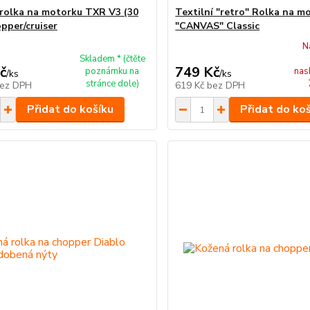
rolka na motorku TXR V3 (30
Textilní "retro" Rolka na m
opper/cruiser
"CANVAS" Classic
N
Skladem * (čtěte
č
749 Kč
poznámku na
nas
/
ks
/
ks
stránce dole)
ez DPH
619 Kč
bez DPH
Přidat do košíku
Přidat do ko