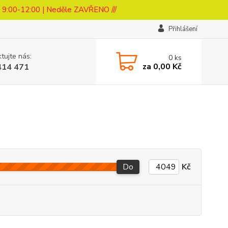
a 9:00-12:00 | Neděle ZAVŘENO ///
Přihlášení
tujte nás:
0
ks
za
0,00 Kč
414 471
Do
Kč