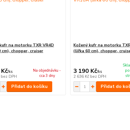
kufr na motorku TXR VR4D
Kožený kufr na motorku TX
0 cm), chopper, cruiser
(šířka 60 cm), chopper, cruis
Skla
 Kč
3 190 Kč
Na objednávku -
po
/
ks
/
ks
cca 3 dny
st
č
bez DPH
2 636 Kč
bez DPH
Přidat do košíku
Přidat do ko