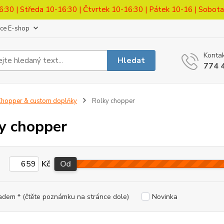
6:30 | Středa 10-16:30 | Čtvrtek 10-16:30 | Pátek 10-16 | Sobot
ace E-shop
Kontak
Hledat
774 
hopper & custom doplňky
Rolky chopper
y chopper
Kč
Od
adem * (čtěte poznámku na stránce dole)
Novinka