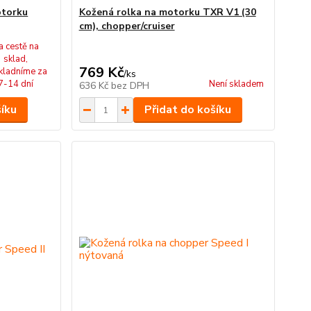
otorku
Kožená rolka na motorku TXR V1 (30
cm), chopper/cruiser
a cestě na
sklad,
769 Kč
kladníme za
/
ks
7-14 dní
Není skladem
636 Kč
bez DPH
šíku
Přidat do košíku