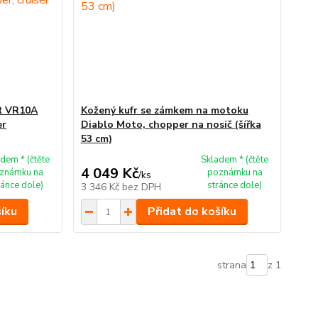
R VR10A
Kožený kufr se zámkem na motoku
er
Diablo Moto, chopper na nosič (šířka
53 cm)
dem * (čtěte
Skladem * (čtěte
4 049 Kč
známku na
poznámku na
/
ks
ránce dole)
stránce dole)
3 346 Kč
bez DPH
šíku
Přidat do košíku
strana
z 1