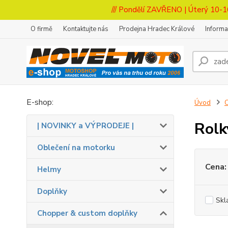
/// Pondělí ZAVŘENO | Úterý 10-1
O firmě
Kontaktujte nás
Prodejna Hradec Králové
Inform
E-shop:
Úvod
C
Rolk
| NOVINKY a VÝPRODEJE |
Oblečení na motorku
Cena:
Helmy
Doplňky
Skl
Chopper & custom doplňky