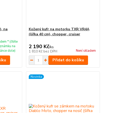
), na
Kožený kufr na motorku TXR VR4A
(šířka 40 cm), chopper, cruiser
dem * (čtěte
2 190 Kč
známku na
/
ks
ránce dole)
Není skladem
1 810 Kč
bez DPH
šíku
Přidat do košíku
Novinka