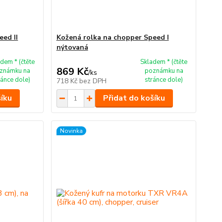
eed II
Kožená rolka na chopper Speed I
nýtovaná
dem * (čtěte
Skladem * (čtěte
869 Kč
známku na
poznámku na
/
ks
ránce dole)
stránce dole)
718 Kč
bez DPH
šíku
Přidat do košíku
Novinka