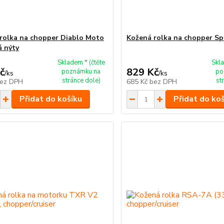
rolka na chopper Diablo Moto
Kožená rolka na chopper Sp
 nýty
Skladem * (čtěte
Skla
č
829 Kč
poznámku na
po
/
ks
/
ks
stránce dole)
st
ez DPH
685 Kč
bez DPH
Přidat do košíku
Přidat do ko