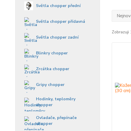
Světla chopper přední
Nejnově
Světla chopper přídavná
Zobrazuji 
Světla chopper zadní
Blinkry chopper
Zrcátka chopper
Gripy chopper
Hodinky, teploměry
chopper
Ovladače, přepínače
chopper