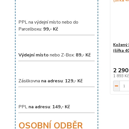
PPL na výdejní místo nebo do
Parcelboxu:
99,- Kč
Kožený 
(šířka 4
Výdejní místo
nebo Z-Box:
8
9,- Kč
2 290
1 893 K
Zásilkovna
na adresu
:
129,- Kč
PPL
na adresu
:
149,- Kč
OSOBNÍ ODBĚR