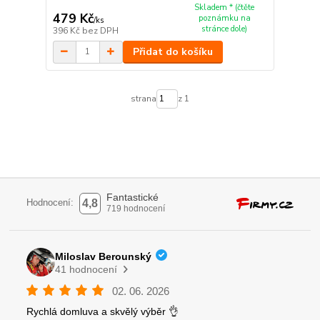
Skladem * (čtěte
479 Kč
poznámku na
/
ks
stránce dole)
396 Kč
bez DPH
Přidat do košíku
strana
z 1