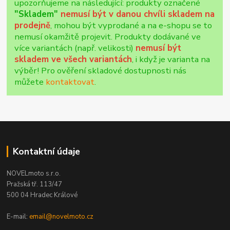
upozorňujeme na následující: produkty označené
"Skladem"
nemusí být v danou chvíli skladem na
prodejně
, mohou být vyprodané a na e-shopu se to
nemusí okamžitě projevit. Produkty dodávané ve
více variantách (např. velikosti)
nemusí být
skladem ve všech variantách
, i když je varianta na
výběr! Pro ověření skladové dostupnosti nás
můžete
kontaktovat
.
Kontaktní údaje
NOVELmoto s.r.o.
Pražská tř. 113/47
500 04 Hradec Králové
E-mail:
email@novelmoto.cz