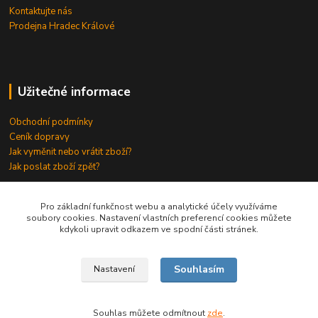
Kontaktujte nás
Prodejna Hradec Králové
Užitečné informace
Obchodní podmínky
Ceník dopravy
Jak vyměnit nebo vrátit zboží?
Jak poslat zboží zpět?
Odkazy
⇒
Pro základní funkčnost webu a analytické účely využíváme
soubory cookies. Nastavení vlastních preferencí cookies můžete
kdykoli upravit odkazem ve spodní části stránek.
Souhlasím
Nastavení
© NOVELmoto s.r.o., 2006 - 2025
Souhlas můžete odmítnout
zde
.