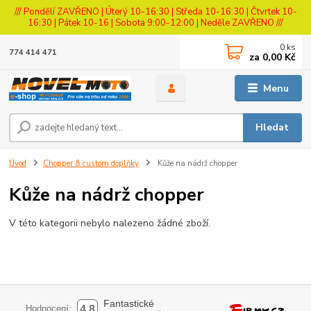
/// Pondělí ZAVŘENO | Úterý 10-16:30 | Středa 10-16:30 | Čtvrtek 10-
16:30 | Pátek 10-16 | Sobota 9:00-12:00 | Neděle ZAVŘENO ///
0
ks
774 414 471
za
0,00 Kč
Menu
Hledat
Úvod
Chopper & custom doplňky
Kůže na nádrž chopper
Kůže na nádrž chopper
V této kategorii nebylo nalezeno žádné zboží.