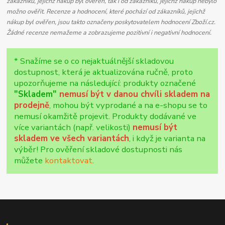
zákazníků, jejichž nákup byl ověřen, tak i od zákazníků, jejichž nákup nebylo
možno ověřit. Recenze a hodnocení, které pochází od zákazníků, jejichž
nákup byl ověřen, jsou takto označeny poskytovatelem hodnocení Zboží.cz.
Žádné recenze nemažeme a zobrazujeme pozitivní i negativní hodnocení.
* Snažíme se o co nejaktuálnější skladovou
dostupnost, která je aktualizována ručně, proto
upozorňujeme na následující: produkty označené
"Skladem"
nemusí být v danou chvíli skladem na
prodejně
, mohou být vyprodané a na e-shopu se to
nemusí okamžitě projevit. Produkty dodávané ve
více variantách (např. velikosti)
nemusí být
skladem ve všech variantách
, i když je varianta na
výběr! Pro ověření skladové dostupnosti nás
můžete
kontaktovat
.