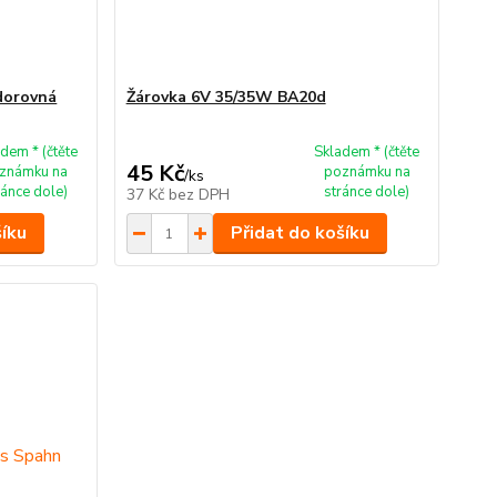
dorovná
Žárovka 6V 35/35W BA20d
dem * (čtěte
Skladem * (čtěte
45 Kč
známku na
poznámku na
/
ks
ránce dole)
stránce dole)
37 Kč
bez DPH
šíku
Přidat do košíku