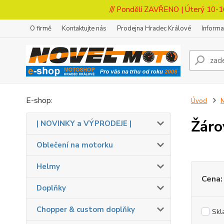
/// Pondělí ZAVŘENO | Úterý 10-1
O firmě
Kontaktujte nás
Prodejna Hradec Králové
Inform
E-shop:
Úvod
N
Žáro
| NOVINKY a VÝPRODEJE |
Oblečení na motorku
Helmy
Cena:
Doplňky
Chopper & custom doplňky
Skl