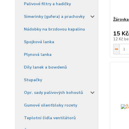
Palivové filtry a hadičky
Simerinky (gufera) a prachovky
Žárovka
Nádobky na brzdovou kapalinu
15 Kč
12 Kč
be
Spojková lanka
Plynová lanka
Díly lanek a bowdenů
Stupačky
Opr. sady palivových kohoutů
Gumové silentbloky rozety
Teplotní čidla ventilátorů