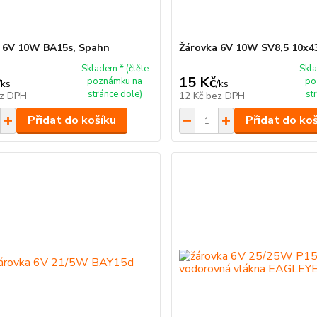
 6V 10W BA15s, Spahn
Žárovka 6V 10W SV8,5 10x
Skladem * (čtěte
Skla
15 Kč
poznámku na
po
/
ks
/
ks
stránce dole)
st
z DPH
12 Kč
bez DPH
Přidat do košíku
Přidat do ko