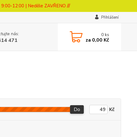
a 9:00-12:00 | Neděle ZAVŘENO ///
Přihlášení
tujte nás:
0
ks
za
0,00 Kč
414 471
Do
Kč