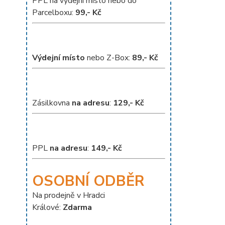
PPL na výdejní místo nebo do
Parcelboxu:
99,- Kč
Výdejní místo
nebo Z-Box:
8
9,- Kč
Zásilkovna
na adresu
:
129,- Kč
PPL
na adresu
:
149,- Kč
OSOBNÍ ODBĚR
Na prodejně v Hradci
Králové:
Zdarma