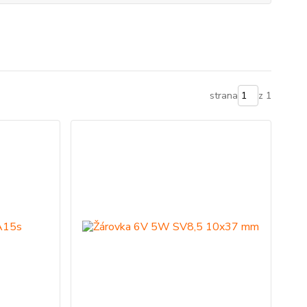
strana
z 1