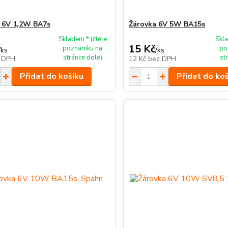
 6V 1,2W BA7s
Žárovka 6V 5W BA15s
Skladem * (čtěte
Skla
15 Kč
poznámku na
po
/
ks
/
ks
stránce dole)
st
 DPH
12 Kč
bez DPH
Přidat do košíku
Přidat do ko