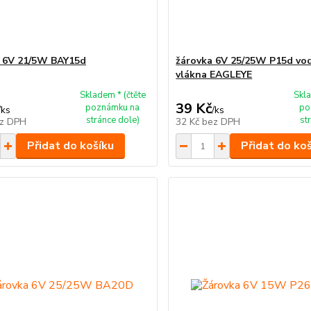
 6V 21/5W BAY15d
žárovka 6V 25/25W P15d vo
vlákna EAGLEYE
Skladem * (čtěte
Skla
39 Kč
poznámku na
po
/
ks
/
ks
stránce dole)
st
z DPH
32 Kč
bez DPH
Přidat do košíku
Přidat do ko