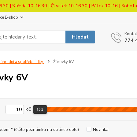
6:30 | Středa 10-16:30 | Čtvrtek 10-16:30 | Pátek 10-16 | Sobot
ace E-shop
Kontak
Hledat
774 
áhradní a spotřební díly
Žárovky 6V
vky 6V
Kč
Od
adem * (čtěte poznámku na stránce dole)
Novinka