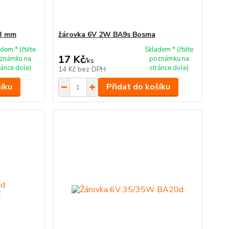
43 mm
žárovka 6V 2W BA9s Bosma
dem * (čtěte
Skladem * (čtěte
17 Kč
známku na
poznámku na
/
ks
ránce dole)
stránce dole)
14 Kč
bez DPH
šíku
Přidat do košíku