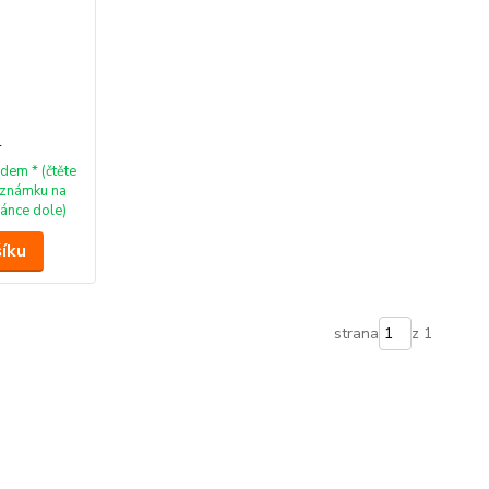
n
dem * (čtěte
známku na
ránce dole)
šíku
strana
z 1