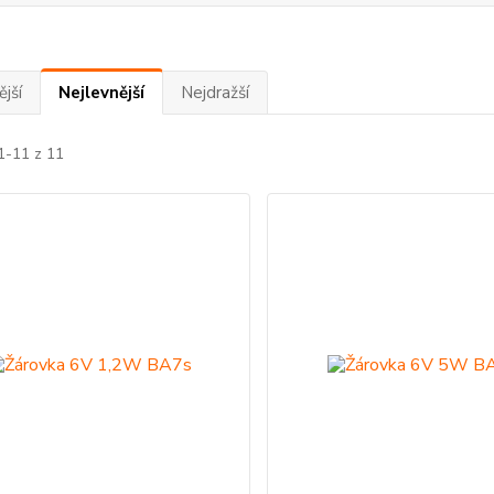
jší
Nejlevnější
Nejdražší
1-11 z 11