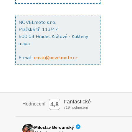
NOVELmoto s.r.o.
Pražská tř. 113/47
500 04 Hradec Králové - Kukleny
mapa
E-mail:
email@novelmoto.cz