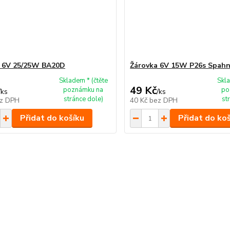
a 6V 25/25W BA20D
Žárovka 6V 15W P26s Spah
Skladem * (čtěte
Skla
49 Kč
poznámku na
po
/
ks
/
ks
stránce dole)
st
z DPH
40 Kč
bez DPH
Přidat do košíku
Přidat do ko