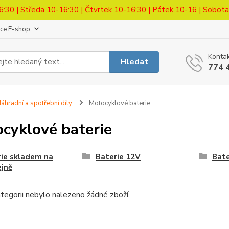
6:30 | Středa 10-16:30 | Čtvrtek 10-16:30 | Pátek 10-16 | Sobot
ace E-shop
Kontak
Hledat
774 
áhradní a spotřební díly
Motocyklové baterie
cyklové baterie
ie skladem na
Baterie 12V
Bate
jně
tegorii nebylo nalezeno žádné zboží.