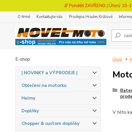
/// Pondělí ZAVŘENO | Úterý 10-1
O firmě
Kontaktujte nás
Prodejna Hradec Králové
Inform
E-shop:
Úvod
N
Moto
| NOVINKY a VÝPRODEJE |
Oblečení na motorku
Bater
prode
Helmy
Doplňky
V této ka
Chopper & custom doplňky