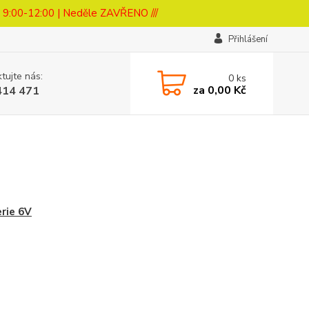
a 9:00-12:00 | Neděle ZAVŘENO ///
Přihlášení
tujte nás:
0
ks
za
0,00 Kč
414 471
rie 6V