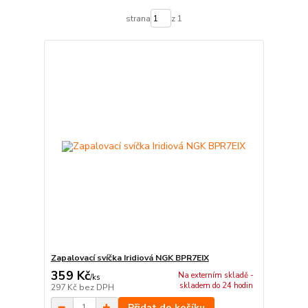
strana
z 1
Zapalovací svíčka Iridiová NGK BPR7EIX
359 Kč
Na externím skladě -
/
ks
skladem do 24 hodin
297 Kč
bez DPH
Přidat do košíku