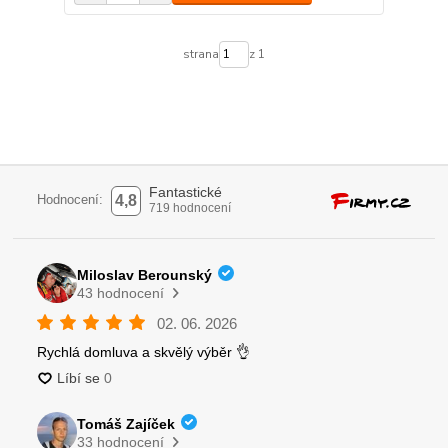
strana
z 1