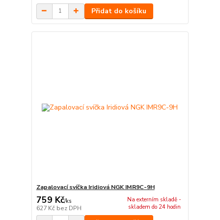
Přidat do košíku
Zapalovací svíčka Iridiová NGK IMR9C-9H
759 Kč
Na externím skladě -
/
ks
skladem do 24 hodin
627 Kč
bez DPH