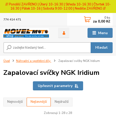
/// Pondělí ZAVŘENO | Úterý 10-16:30 | Středa 10-16:30 | Čtvrtek 10-
16:30 | Pátek 10-16 | Sobota 9:00-12:00 | Neděle ZAVŘENO ///
0
ks
774 414 471
za
0,00 Kč
Menu
Hledat
Úvod
Náhradní a spotřební díly
Zapalovací svíčky NGK Iridium
Zapalovací svíčky NGK Iridium
Upřesnit parametry
Nejnovější
Nejlevnější
Nejdražší
Zobrazuji 1-28 z 28