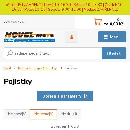
/// Pondělí ZAVŘENO | Úterý 10-16:30 | Středa 10-16:30 | Čtvrtek 10-
16:30 | Pátek 10-16 | Sobota 9:00-12:00 | Neděle ZAVŘENO ///
0
ks
774 414 471
za
0,00 Kč
Menu
Hledat
Úvod
Náhradní a spotřební díly
Pojistky
Pojistky
Upřesnit parametry
Nejnovější
Nejlevnější
Nejdražší
Zobrazuji 1-6 z 6