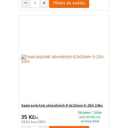
Přidat do košíku
Sada pojistek skleněných 6,3x32mm 5-25A 10ks
Skladem * (čtěte
35 Kč
poznámku na
/
ks
stránce dole)
29 Kč
bez DPH