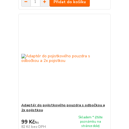
Přidat do košíku
Adaptér do pojistkového pouzdra s odbočkou a
2x pojistkou
Skladem * (čtěte
99 Kč
poznámku na
/
ks
stránce dole)
82 Kč
bez DPH