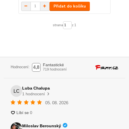
Přidat do košíku
strana
z 1