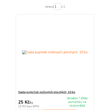
strana
z 1
Sada pojistek nožových plochých, 10 ks
Skladem * (čtěte
25 Kč
poznámku na
/
ks
stránce dole)
21 Kč
bez DPH