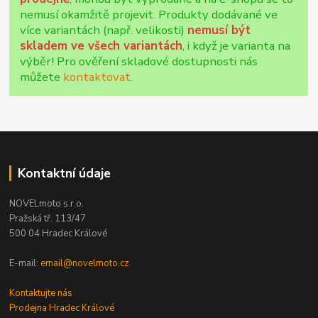
nemusí okamžitě projevit. Produkty dodávané ve
více variantách (např. velikosti)
nemusí být
skladem ve všech variantách
, i když je varianta na
výběr! Pro ověření skladové dostupnosti nás
můžete
kontaktovat
.
Kontaktní údaje
NOVELmoto s.r.o.
Pražská tř. 113/47
500 04 Hradec Králové
E-mail:
email@novelmoto.cz
Kontaktujte nás
Prodejna Hradec Králové