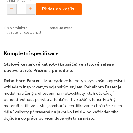
2 884 Kč
bez DPH
Přidat do košíku
Číslo produktu:
rebel-fasterZ
Hlídat cenu / dostupnost
Kompletní specifikace
Stylové kevlarové kalhoty (kapsáče) ve stylové zelené
olivové barvě. Pružné a pohodlné.
Rebelhorn Faster
– Motocyklové kalhoty s výrazným, agresivním
vzhledem inspirovaným vojenským stylem. Rebelhorn Faster je
model navržený s ohledem na motocyklisty, kteří očekávají
pohodlí, volnost pohybu a funkčnost v každé situaci. Pružný
materiál, střih ve stylu „combat“ a certifikované chrániče z nich
dělají kalhoty připravené na jakoukoli misi – od každodenního
dojíždění do práce po víkendové výlety za město.