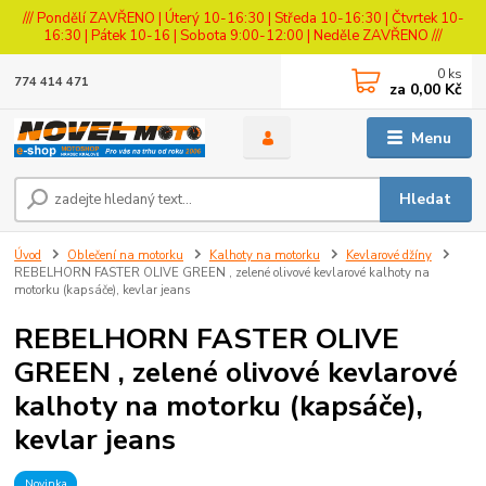
/// Pondělí ZAVŘENO | Úterý 10-16:30 | Středa 10-16:30 | Čtvrtek 10-
16:30 | Pátek 10-16 | Sobota 9:00-12:00 | Neděle ZAVŘENO ///
0
ks
774 414 471
za
0,00 Kč
Menu
Hledat
Úvod
Oblečení na motorku
Kalhoty na motorku
Kevlarové džíny
REBELHORN FASTER OLIVE GREEN , zelené olivové kevlarové kalhoty na
motorku (kapsáče), kevlar jeans
REBELHORN FASTER OLIVE
GREEN , zelené olivové kevlarové
kalhoty na motorku (kapsáče),
kevlar jeans
Novinka