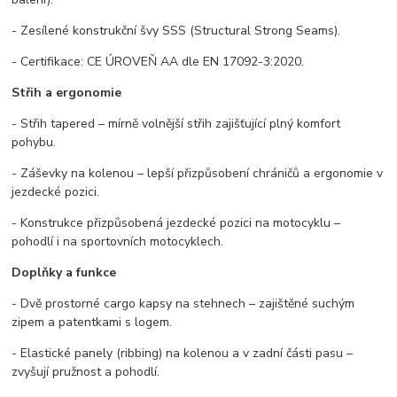
- Zesílené konstrukční švy SSS (Structural Strong Seams).
- Certifikace: CE ÚROVEŇ AA dle EN 17092-3:2020.
Střih a ergonomie
- Střih tapered – mírně volnější střih zajišťující plný komfort
pohybu.
- Záševky na kolenou – lepší přizpůsobení chráničů a ergonomie v
jezdecké pozici.
- Konstrukce přizpůsobená jezdecké pozici na motocyklu –
pohodlí i na sportovních motocyklech.
Doplňky a funkce
- Dvě prostorné cargo kapsy na stehnech – zajištěné suchým
zipem a patentkami s logem.
- Elastické panely (ribbing) na kolenou a v zadní části pasu –
zvyšují pružnost a pohodlí.