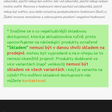
zákazníků, jejichž nákup byl ověřen, tak i od zákazníků, jejichž nákup nebylo
možno ověřit. Recenze a hodnocení, které pochází od zákazníků, jejichž
nákup byl ověřen, jsou takto označeny poskytovatelem hodnocení Zboží.cz.
Žádné recenze nemažeme a zobrazujeme pozitivní i negativní hodnocení.
* Snažíme se o co nejaktuálnější skladovou
dostupnost, která je aktualizována ručně, proto
upozorňujeme na následující: produkty označené
"Skladem"
nemusí být v danou chvíli skladem na
prodejně
, mohou být vyprodané a na e-shopu se to
nemusí okamžitě projevit. Produkty dodávané ve
více variantách (např. velikosti)
nemusí být
skladem ve všech variantách
, i když je varianta na
výběr! Pro ověření skladové dostupnosti nás
můžete
kontaktovat
.