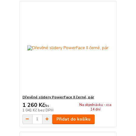
Dřevěné slidery PowerFace II černé, pár
1 260 Kč
Na objednávku - cca
/
ks
14 dní
1 041 Kč
bez DPH
Přidat do košíku