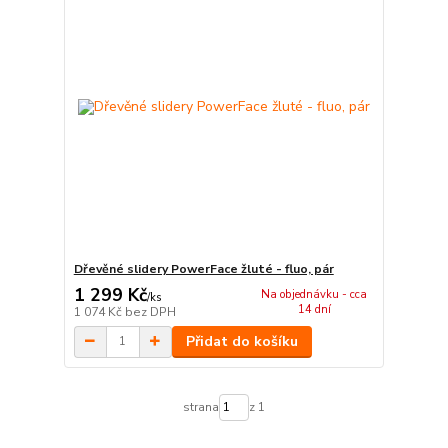
Dřevěné slidery PowerFace žluté - fluo, pár
1 299 Kč
Na objednávku - cca
/
ks
14 dní
1 074 Kč
bez DPH
Přidat do košíku
strana
z 1