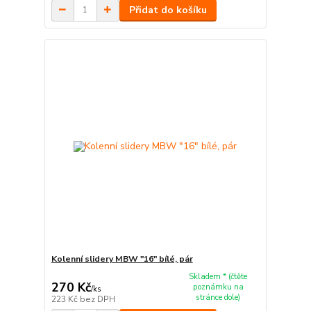
Přidat do košíku
Kolenní slidery MBW "16" bílé, pár
Skladem * (čtěte
270 Kč
poznámku na
/
ks
stránce dole)
223 Kč
bez DPH