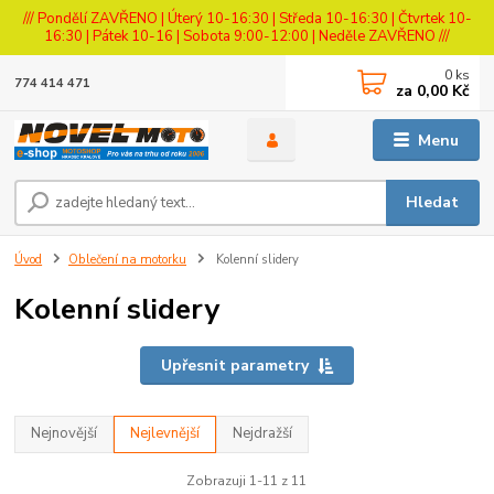
/// Pondělí ZAVŘENO | Úterý 10-16:30 | Středa 10-16:30 | Čtvrtek 10-
16:30 | Pátek 10-16 | Sobota 9:00-12:00 | Neděle ZAVŘENO ///
0
ks
774 414 471
za
0,00 Kč
Menu
Hledat
Úvod
Oblečení na motorku
Kolenní slidery
Kolenní slidery
Upřesnit parametry
Nejnovější
Nejlevnější
Nejdražší
Zobrazuji 1-11 z 11