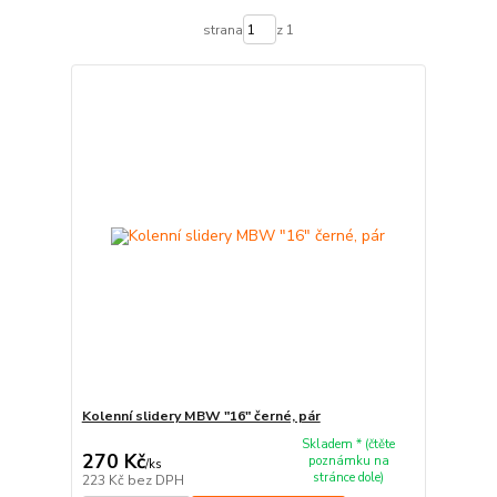
strana
z 1
Kolenní slidery MBW "16" černé, pár
Skladem * (čtěte
270 Kč
poznámku na
/
ks
stránce dole)
223 Kč
bez DPH