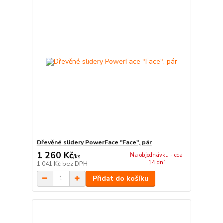
Dřevěné slidery PowerFace "Face", pár
1 260 Kč
Na objednávku - cca
/
ks
14 dní
1 041 Kč
bez DPH
Přidat do košíku