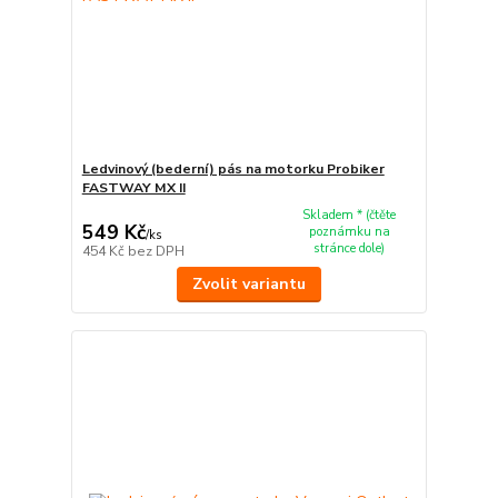
Ledvinový (bederní) pás na motorku Probiker
FASTWAY MX II
Skladem * (čtěte
549 Kč
poznámku na
/
ks
stránce dole)
454 Kč
bez DPH
Zvolit variantu