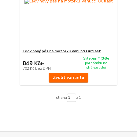
Ledvinový pás na motorku Vanucci Outlast
Skladem * (čtěte
849 Kč
poznámku na
/
ks
stránce dole)
702 Kč
bez DPH
Zvolit variantu
strana
z 1