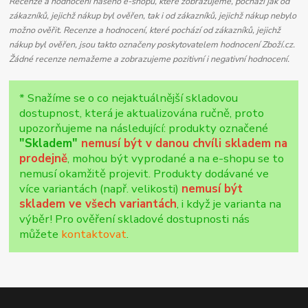
Recenze a hodnocení našeho e-shopu, které zobrazujeme, pochází jak od
zákazníků, jejichž nákup byl ověřen, tak i od zákazníků, jejichž nákup nebylo
možno ověřit. Recenze a hodnocení, které pochází od zákazníků, jejichž
nákup byl ověřen, jsou takto označeny poskytovatelem hodnocení Zboží.cz.
Žádné recenze nemažeme a zobrazujeme pozitivní i negativní hodnocení.
* Snažíme se o co nejaktuálnější skladovou
dostupnost, která je aktualizována ručně, proto
upozorňujeme na následující: produkty označené
"Skladem"
nemusí být v danou chvíli skladem na
prodejně
, mohou být vyprodané a na e-shopu se to
nemusí okamžitě projevit. Produkty dodávané ve
více variantách (např. velikosti)
nemusí být
skladem ve všech variantách
, i když je varianta na
výběr! Pro ověření skladové dostupnosti nás
můžete
kontaktovat
.