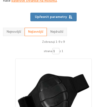
naše
páteřové chrániče na motorku
.
Upřesnit parametry
Nejnovější
Nejlevnější
Nejdražší
Zobrazuji 1-9 z 9
strana
z 1