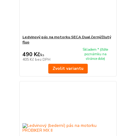
Ledvinový pás na motorku SECA Dual černý/žlutý
fluo
Skladem * (čtěte
490 Kč
poznámku na
/
ks
stránce dole)
405 Kč
bez DPH
Zvolit variantu