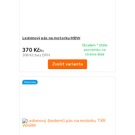
Ledvinový pás na motorku MBW
Skladem * (čtěte
370 Kč
poznámku na
/
ks
stránce dole)
306 Kč
bez DPH
Zvolit variantu
Novinka