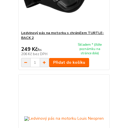
Ledvinový pás na motorku s chráničem TURTLE-
BACK 2
Skladem * (čtěte
249 Kč
poznámku na
/
ks
stránce dole)
206 Kč
bez DPH
Přidat do košíku