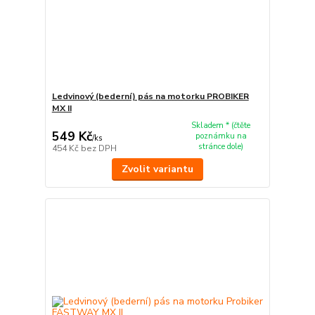
Ledvinový (bederní) pás na motorku PROBIKER
MX II
Skladem * (čtěte
549 Kč
poznámku na
/
ks
stránce dole)
454 Kč
bez DPH
Zvolit variantu