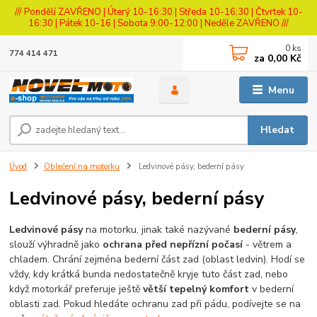
/// Pondělí ZAVŘENO | Úterý 10-16:30 | Středa 10-16:30 | Čtvrtek 10-
16:30 | Pátek 10-16 | Sobota 9:00-12:00 | Neděle ZAVŘENO ///
0
ks
774 414 471
za
0,00 Kč
Menu
Hledat
Úvod
Oblečení na motorku
Ledvinové pásy, bederní pásy
Ledvinové pásy, bederní pásy
Ledvinové pásy
na motorku, jinak také nazývané
bederní pásy
,
slouží výhradně jako
ochrana před nepřízní počasí
- větrem a
chladem. Chrání zejména bederní část zad (oblast ledvin). Hodí se
vždy, kdy krátká bunda nedostatečně kryje tuto část zad, nebo
když motorkář preferuje ještě
větší tepelný komfort
v bederní
oblasti zad. Pokud hledáte ochranu zad při pádu, podívejte se na