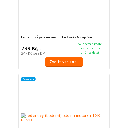
Ledvinový pás na motorku Louis Neopren
Skladem * (čtěte
299 Kč
poznámku na
/
ks
stránce dole)
247 Kč
bez DPH
Zvolit variantu
Novinka