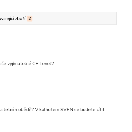
visející zboží
2
niče vyjímatelné CE Level2
na letním obědě? V kalhotem SVEN se budete cítit