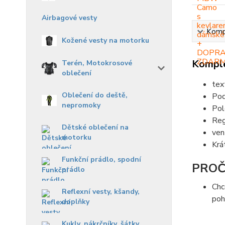
Airbagové vesty
Kompl
Kožené vesty na motorku
Komple
Terén, Motokrosové
oblečení
tex
Oblečení do deště,
Pod
nepromoky
Pol
Reg
Dětské oblečení na
ven
motorku
Krá
Funkční prádlo, spodní
PROČ
prádlo
Chc
Reflexní vesty, kšandy,
po
doplňky
Kukly, nákrčníky, šátky,