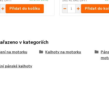
ez DPH
161 Kč
bez DPH
Přidat do košíku
Přidat do ko
zařazeno v kategoriích
ení na motorku
Kalhoty na motorku
Páns
mot
lní pánské kalhoty