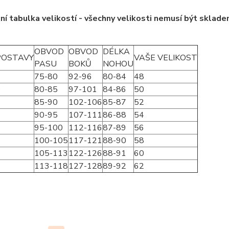
ní tabulka velikostí - všechny velikosti nemusí být sklad
OBVOD
OBVOD
DÉLKA
POSTAVY
VAŠE VELIKOST
PASU
BOKŮ
NOHOU
8
75-80
92-96
80-84
48
0
80-85
97-101
84-86
50
3
85-90
102-106
85-87
52
5
90-95
107-111
86-88
54
7
95-100
112-116
87-89
56
9
100-105
117-121
88-90
58
1
105-113
122-126
88-91
60
3
113-118
127-128
89-92
62