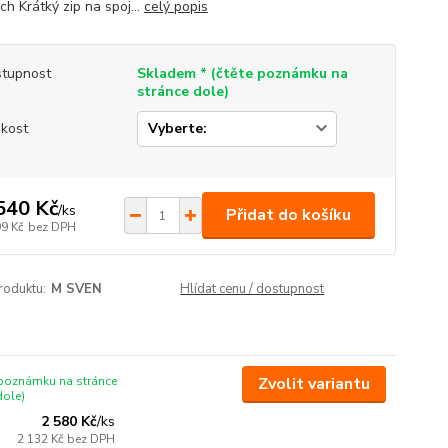
h Krátký zip na spoj...
celý popis
tupnost
Skladem * (čtěte poznámku na
stránce dole)
ikost
540 Kč
/
ks
Přidat do košíku
99 Kč
bez DPH
roduktu:
M SVEN
Hlídat cenu / dostupnost
 poznámku na stránce
Zvolit variantu
dole)
2 580 Kč
/
ks
2 132 Kč
bez DPH