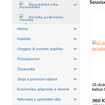
Souvise
Motorkářská trika
Ponožky, podkolenky
Helmy
Doplňky
Chopper & custom doplňky
Příslušenství
Zavazadla
Oleje a provozní náplně
CE chrá
Kosmetika, přípravky a chemie
kalhot 
Náhradní a spotřební díly
360 K