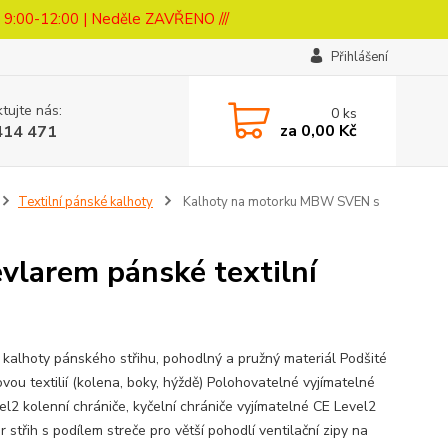
a 9:00-12:00 | Neděle ZAVŘENO ///
Přihlášení
tujte nás:
0
ks
za
0,00 Kč
414 471
Textilní pánské kalhoty
Kalhoty na motorku MBW SVEN s
larem pánské textilní
ní kalhoty pánského střihu, pohodlný a pružný materiál Podšité
vou textilií (kolena, boky, hýždě) Polohovatelné vyjímatelné
el2 kolenní chrániče, kyčelní chrániče vyjímatelné CE Level2
 střih s podílem streče pro větší pohodlí ventilační zipy na