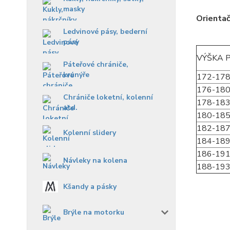
masky
Orientač
Ledvinové pásy, bederní
pásy
VÝŠKA 
Páteřové chrániče,
krunýře
172-17
176-18
Chrániče loketní, kolenní
178-18
atd.
180-18
182-18
Kolenní slidery
184-18
186-19
Návleky na kolena
188-19
Kšandy a pásky
Brýle na motorku