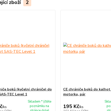
jící zboží
2
niče boků (kyčelní chrániče) do
CE chrániče boků do kalhot
SAS-TEC Level 1
motorku, pár
Skladem * (čtěte
Skla
č
195 Kč
poznámku na
po
/
ks
/
ks
stránce dole)
st