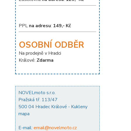
PPL
na adresu
:
149,- Kč
OSOBNÍ ODBĚR
Na prodejně v Hradci
Králové:
Zdarma
NOVELmoto s.r.o.
Pražská tř. 113/47
500 04 Hradec Králové - Kukleny
mapa
E-mail:
email@novelmoto.cz