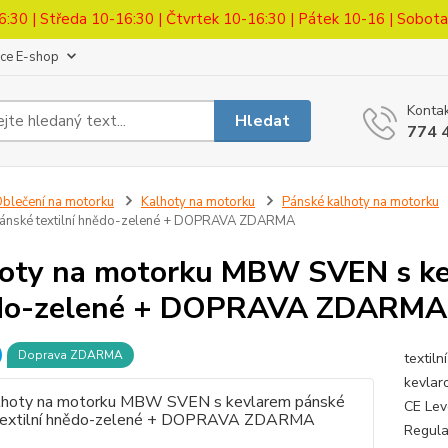
6:30 | Středa 10-16:30 | Čtvrtek 10-16:30 | Pátek 10-16 | Sobot
ace E-shop
Kontak
Hledat
774 
blečení na motorku
Kalhoty na motorku
Pánské kalhoty na motorku
pánské textilní hnědo-zelené + DOPRAVA ZDARMA
oty na motorku MBW SVEN s kev
do-zelené + DOPRAVA ZDARMA
Doprava ZDARMA
textil
kevlaro
CE Lev
Regular