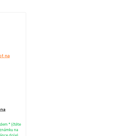
 na
dem * (čtěte
známku na
ránce dole)