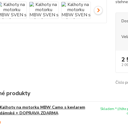
stehnec
Dos
Vel
2 
2 0
Číslo p
é produkty
Kalhoty na motorku MBW Camo s kevlarem
Skladem * (čtěte
dámské + DOPRAVA ZDARMA