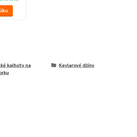
šíku
ké kalhoty na
Kevlarové džíny
orku