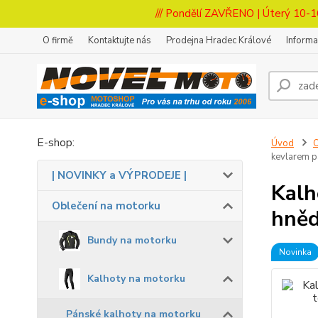
/// Pondělí ZAVŘENO | Úterý 10-1
O firmě
Kontaktujte nás
Prodejna Hradec Králové
Inform
E-shop:
Úvod
O
kevlarem 
| NOVINKY a VÝPRODEJE |
Kalh
Oblečení na motorku
hně
Bundy na motorku
Novinka
Kalhoty na motorku
Pánské kalhoty na motorku