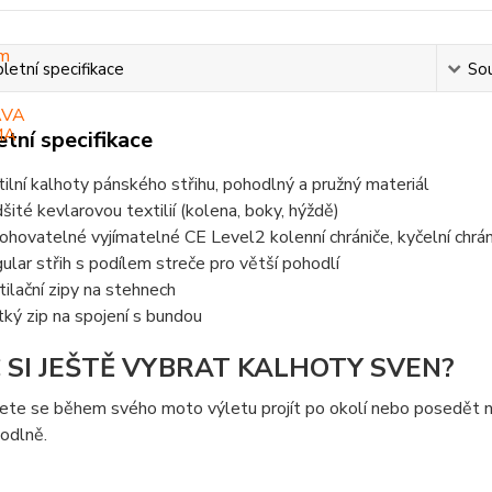
etní specifikace
Sou
tní specifikace
tilní kalhoty pánského střihu, pohodlný a pružný materiál
šité kevlarovou textilií (kolena, boky, hýždě)
ohovatelné vyjímatelné CE Level2 kolenní chrániče, kyčelní chrá
ular střih s podílem streče pro větší pohodlí
tilační zipy na stehnech
tký zip na spojení s bundou
 SI JEŠTĚ VYBRAT KALHOTY SVEN?
ete se během svého moto výletu projít po okolí nebo posedět 
hodlně.