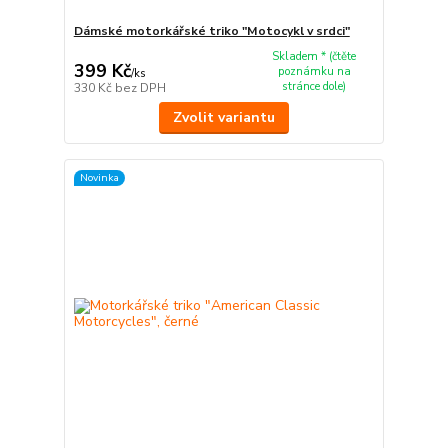
Dámské motorkářské triko "Motocykl v srdci"
Skladem * (čtěte
399 Kč
poznámku na
/
ks
stránce dole)
330 Kč
bez DPH
Zvolit variantu
Novinka