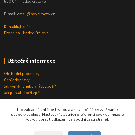
500 04 Hradec Králové
E-mail:
email@novelmoto.cz
Kontaktujte nás
Prodejna Hradec Králové
Užitečné informace
Obchodní podmínky
Ceník dopravy
Jak vyměnit nebo vrátit zboží?
Jak poslat zboží zpět?
Odkazy
⇒
Pro základní funkčnost webu a analytické účely využíváme
soubory cookies. Nastavení vlastních preferencí cookies můžete
kdykoli upravit odkazem ve spodní části stránek.