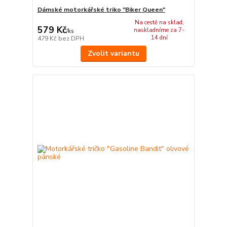
Dámské motorkářské triko "Biker Queen"
Na cestě na sklad,
579 Kč
naskladníme za 7-
/
ks
14 dní
479 Kč
bez DPH
Zvolit variantu