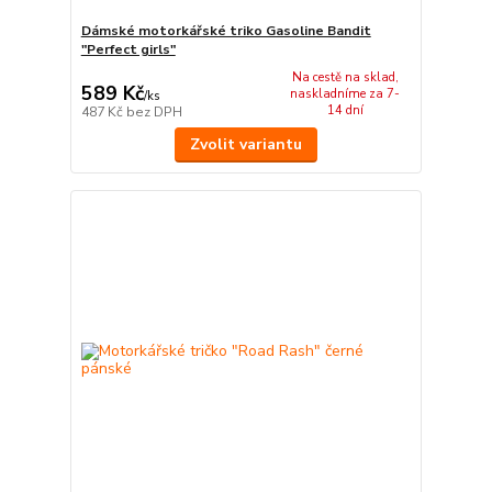
Dámské motorkářské triko Gasoline Bandit
"Perfect girls"
Na cestě na sklad,
589 Kč
naskladníme za 7-
/
ks
14 dní
487 Kč
bez DPH
Zvolit variantu