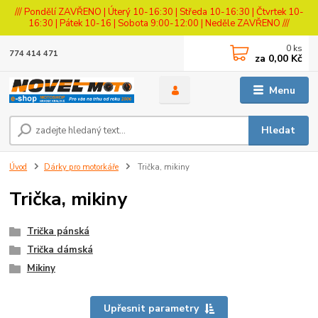
/// Pondělí ZAVŘENO | Úterý 10-16:30 | Středa 10-16:30 | Čtvrtek 10-
16:30 | Pátek 10-16 | Sobota 9:00-12:00 | Neděle ZAVŘENO ///
0
ks
774 414 471
za
0,00 Kč
Menu
Hledat
Úvod
Dárky pro motorkáře
Trička, mikiny
Trička, mikiny
Trička pánská
Trička dámská
Mikiny
Upřesnit parametry