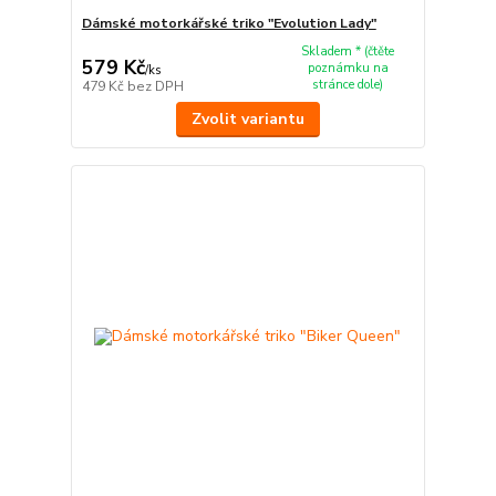
Dámské motorkářské triko "Evolution Lady"
Skladem * (čtěte
579 Kč
poznámku na
/
ks
stránce dole)
479 Kč
bez DPH
Zvolit variantu