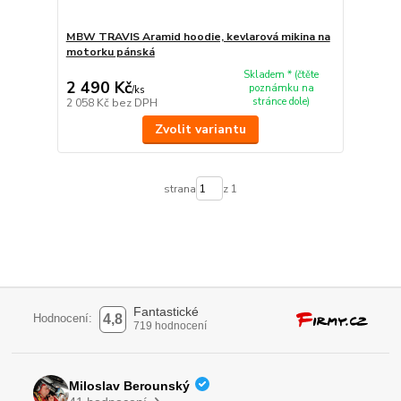
MBW TRAVIS Aramid hoodie, kevlarová mikina na
motorku pánská
Skladem * (čtěte
2 490 Kč
poznámku na
/
ks
stránce dole)
2 058 Kč
bez DPH
Zvolit variantu
strana
z 1