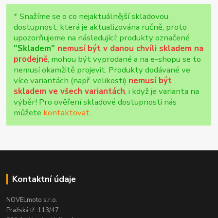
* Snažíme se o co nejaktuálnější skladovou
dostupnost, která je aktualizována ručně, proto
upozorňujeme na následující: produkty označené
"Skladem"
nemusí být v danou chvíli skladem na
prodejně
, mohou být vyprodané a na e-shopu se to
nemusí okamžitě projevit. Produkty dodávané ve
více variantách (např. velikosti)
nemusí být
skladem ve všech variantách
, i když je varianta na
výběr! Pro ověření skladové dostupnosti nás
můžete
kontaktovat
.
Kontaktní údaje
NOVELmoto s.r.o.
Pražská tř. 113/47