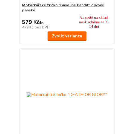
Motorkářské tričko "Gasoline Bandit" olivové
pánské
Na cestě na sklad,
579 Kč
naskladníme za 7-
/
ks
14 dní
479 Kč
bez DPH
Zvolit variantu