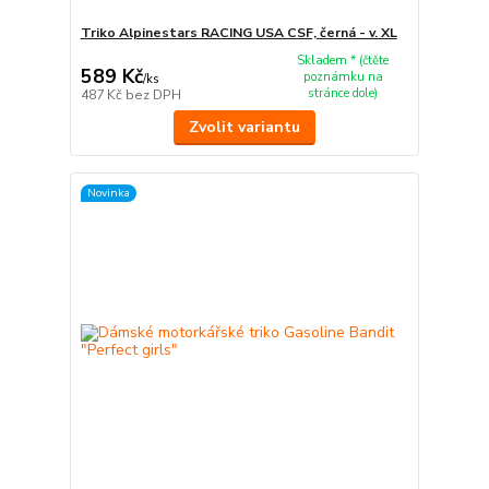
Triko Alpinestars RACING USA CSF, černá - v. XL
Skladem * (čtěte
589 Kč
poznámku na
/
ks
stránce dole)
487 Kč
bez DPH
Zvolit variantu
Novinka