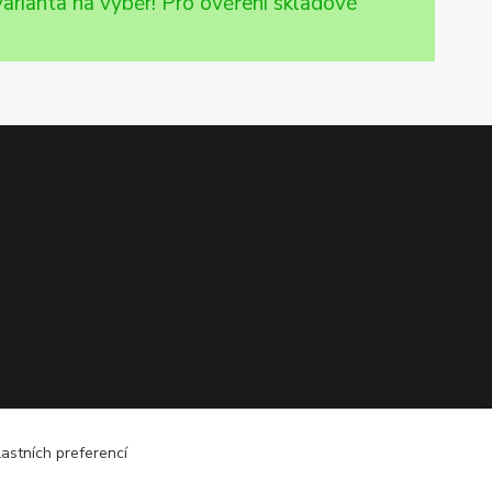
e varianta na výběr! Pro ověření skladové
astních preferencí