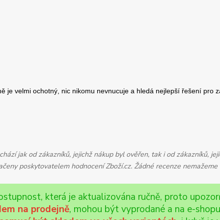
zí jak od zákazníků, jejichž nákup byl ověřen, tak i od zákazníků, je
značeny poskytovatelem hodnocení Zboží.cz. Žádné recenze nemažeme a
ostupnost, která je aktualizována ručně, proto upozo
adem na prodejně
, mohou být vyprodané a na e-shopu