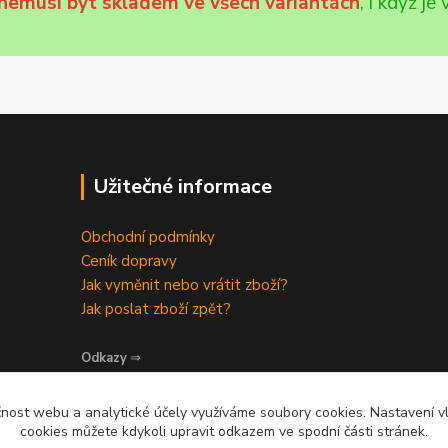
nemusí být skladem ve všech variantách
, i když j
Užitečné informace
Obchodní podmínky
Ceník dopravy
Jak vyměnit nebo vrátit zboží?
Jak poslat zboží zpět?
Odkazy
⇒
čnost webu a analytické účely využíváme soubory cookies. Nastavení vl
cookies můžete kdykoli upravit odkazem ve spodní části stránek.