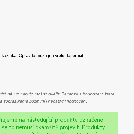
jichž nákup nebylo možno ověřit. Recenze a hodnocení, které
 zobrazujeme pozitivní i negativní hodnocení.
rňujeme na následující: produkty označené
 se to nemusí okamžitě projevit. Produkty