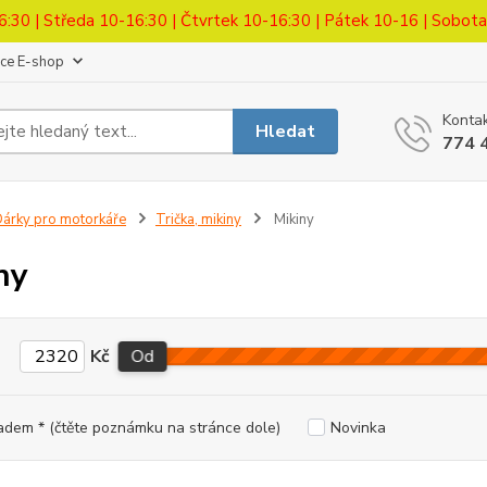
6:30 | Středa 10-16:30 | Čtvrtek 10-16:30 | Pátek 10-16 | Sobot
ace E-shop
Kontak
Hledat
774 
árky pro motorkáře
Trička, mikiny
Mikiny
ny
Kč
Od
adem * (čtěte poznámku na stránce dole)
Novinka