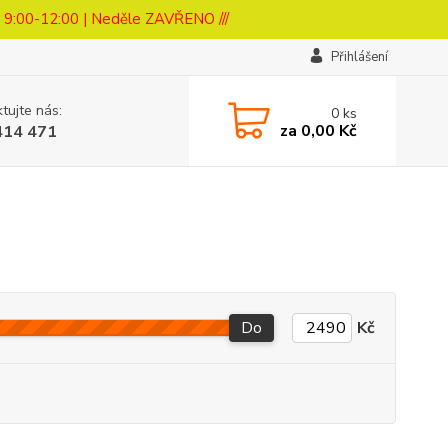
a 9:00-12:00 | Neděle ZAVŘENO ///
Přihlášení
tujte nás:
0
ks
za
0,00 Kč
414 471
Do
Kč