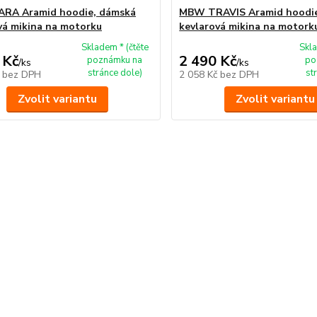
RA Aramid hoodie, dámská
MBW TRAVIS Aramid hoodi
vá mikina na motorku
kevlarová mikina na motork
Skladem * (čtěte
Skla
 Kč
2 490 Kč
poznámku na
po
/
ks
/
ks
stránce dole)
st
č
bez DPH
2 058 Kč
bez DPH
Zvolit variantu
Zvolit variantu