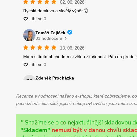
Recenze a hodnocení našeho e-shopu, které zobrazujeme, pochá
pochází od zákazníků, jejichž nákup byl ověřen, jsou takto o
* Snažíme se o co nejaktuálnější skladovou d
"Skladem"
nemusí být v danou chvíli skl