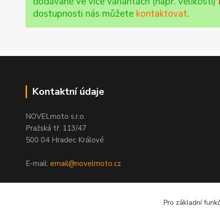
dodávané ve více variantách (např. velikosti)
dostupnosti nás můžete
kontaktovat
.
Kontaktní údaje
NOVELmoto s.r.o.
Pražská tř. 113/47
500 04 Hradec Králové
E-mail:
email@novelmoto.cz
Kontaktujte nás
Prodejna Hradec Králové
Pro základní funk