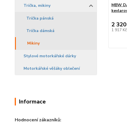
MBW DA
Trička, mikiny
kevlaro
Trička pánská
2 320
1 917 K
Trička dámská
Mikiny
Stylové motorkářské dárky
Motorkářské věšáky oblečení
Informace
Hodnocení zákazníků: