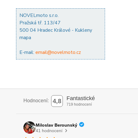
NOVELmoto s.r.o.
Pražská tř. 113/47
500 04 Hradec Králové - Kukleny
mapa
E-mail:
email@novelmoto.cz