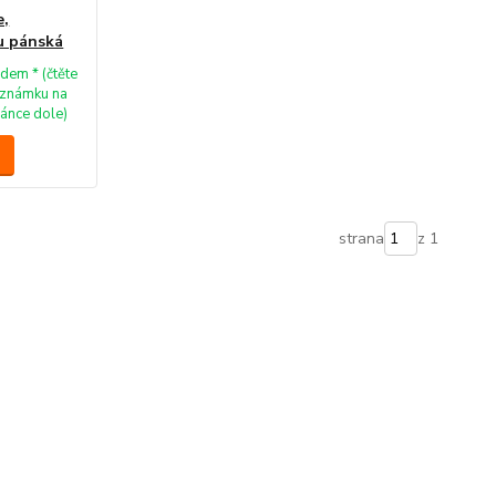
e,
u pánská
dem * (čtěte
známku na
ránce dole)
strana
z 1