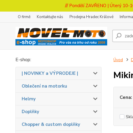
/// Pondělí ZAVŘENO | Úterý 10-1
O firmě
Kontaktujte nás
Prodejna Hradec Králové
Inform
E-shop:
Úvod
D
Miki
| NOVINKY a VÝPRODEJE |
Oblečení na motorku
Cena:
Helmy
Doplňky
Skl
Chopper & custom doplňky