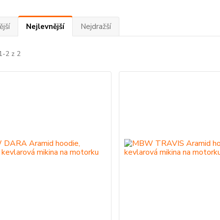
jší
Nejlevnější
Nejdražší
1-2 z 2