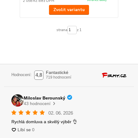
2 058 Kč
bez DPH
Zvolit variantu
strana
z 1