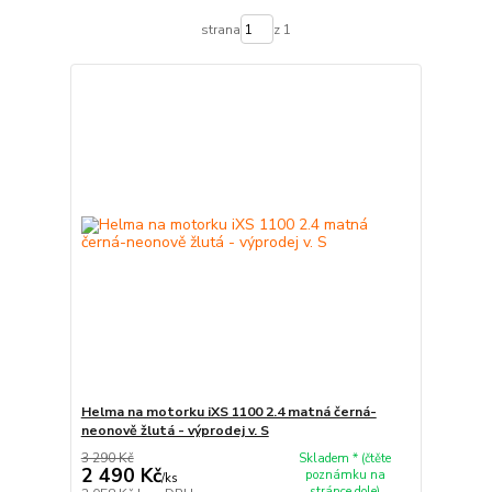
strana
z 1
Helma na motorku iXS 1100 2.4 matná černá-
neonově žlutá - výprodej v. S
3 290 Kč
Skladem * (čtěte
2 490 Kč
poznámku na
/
ks
stránce dole)