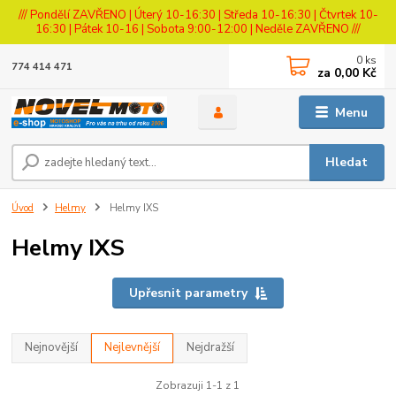
/// Pondělí ZAVŘENO | Úterý 10-16:30 | Středa 10-16:30 | Čtvrtek 10-
16:30 | Pátek 10-16 | Sobota 9:00-12:00 | Neděle ZAVŘENO ///
0
ks
774 414 471
za
0,00 Kč
Menu
Hledat
Úvod
Helmy
Helmy IXS
Helmy IXS
Upřesnit parametry
Nejnovější
Nejlevnější
Nejdražší
Zobrazuji 1-1 z 1