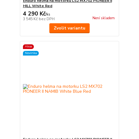
Enduro helma na motorku LS2 MX702 PIONEER II
HILL White Red
4 290 Kč
/
ks
Není skladem
3 545 Kč
bez DPH
Zvolit variantu
Akce
Novinka