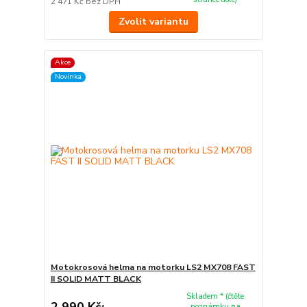
2 471 Kč
bez DPH
Zvolit variantu
Akce
Novinka
Motokrosová helma na motorku LS2 MX708 FAST
II SOLID MATT BLACK
Skladem * (čtěte
2 990 Kč
poznámku na