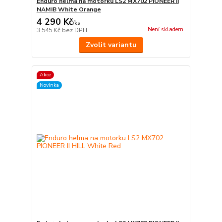
Enduro helma na motorku LS2 MX702 PIONEER II
NAMIB White Orange
4 290 Kč
/
ks
Není skladem
3 545 Kč
bez DPH
Zvolit variantu
Akce
Novinka