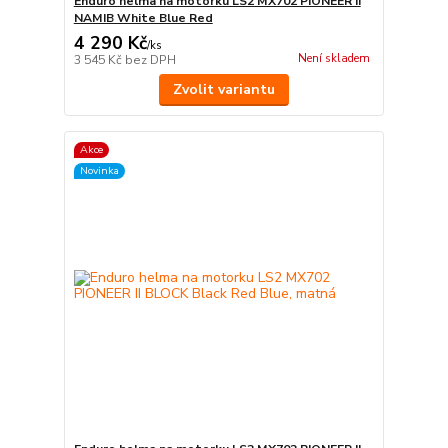
Enduro helma na motorku LS2 MX702 PIONEER II
NAMIB White Blue Red
4 290 Kč
/
ks
Není skladem
3 545 Kč
bez DPH
Zvolit variantu
Akce
Novinka