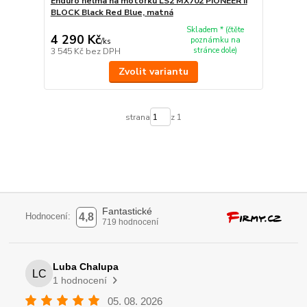
Enduro helma na motorku LS2 MX702 PIONEER II
BLOCK Black Red Blue, matná
Skladem * (čtěte
4 290 Kč
poznámku na
/
ks
stránce dole)
3 545 Kč
bez DPH
Zvolit variantu
strana
z 1