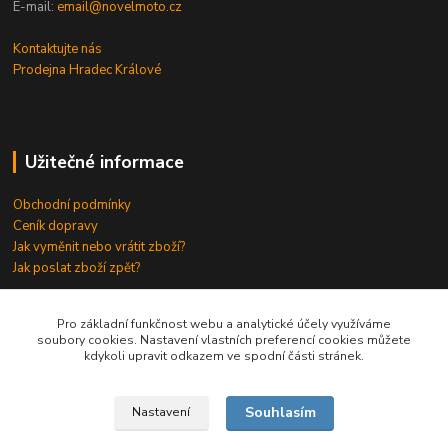
E-mail:
email@novelmoto.cz
Kontaktujte nás
Prodejna Hradec Králové
Užitečné informace
Obchodní podmínky
Ceník dopravy
Jak vyměnit nebo vrátit zboží?
Jak poslat zboží zpět?
Odkazy
⇒
Pro základní funkčnost webu a analytické účely využíváme
soubory cookies. Nastavení vlastních preferencí cookies můžete
kdykoli upravit odkazem ve spodní části stránek.
Souhlasím
Nastavení