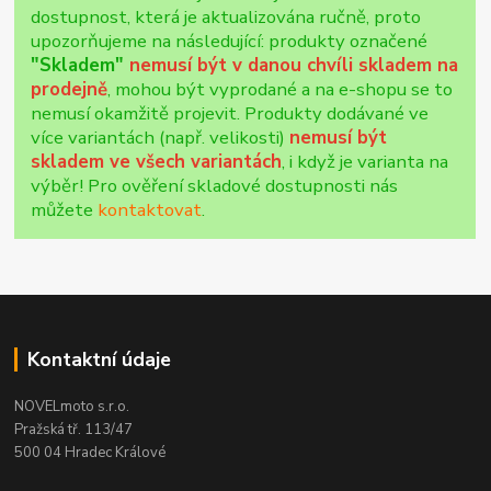
dostupnost, která je aktualizována ručně, proto
upozorňujeme na následující: produkty označené
"Skladem"
nemusí být v danou chvíli skladem na
prodejně
, mohou být vyprodané a na e-shopu se to
nemusí okamžitě projevit. Produkty dodávané ve
více variantách (např. velikosti)
nemusí být
skladem ve všech variantách
, i když je varianta na
výběr! Pro ověření skladové dostupnosti nás
můžete
kontaktovat
.
Kontaktní údaje
NOVELmoto s.r.o.
Pražská tř. 113/47
500 04 Hradec Králové