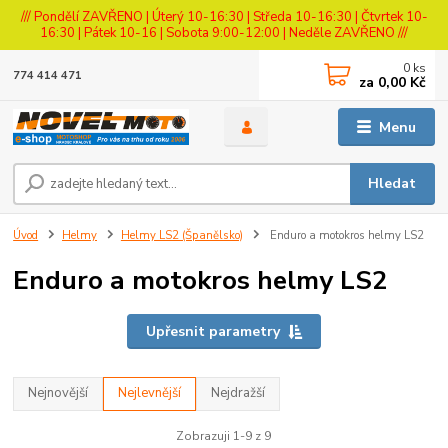
/// Pondělí ZAVŘENO | Úterý 10-16:30 | Středa 10-16:30 | Čtvrtek 10-
16:30 | Pátek 10-16 | Sobota 9:00-12:00 | Neděle ZAVŘENO ///
0
ks
774 414 471
za
0,00 Kč
Menu
Hledat
Úvod
Helmy
Helmy LS2 (Španělsko)
Enduro a motokros helmy LS2
Enduro a motokros helmy LS2
Upřesnit parametry
Nejnovější
Nejlevnější
Nejdražší
Zobrazuji 1-9 z 9