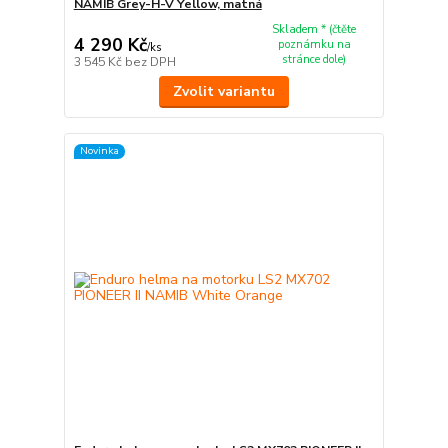
NAMIB Grey-H-V Yellow, matná
Skladem * (čtěte
4 290 Kč
poznámku na
/
ks
stránce dole)
3 545 Kč
bez DPH
Zvolit variantu
Novinka