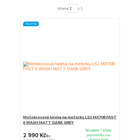
strana
z 1
Novinka
Motokrosová helma na motorku LS2 MX708 FAST
II WASH MATT DARK GREY
Skladem * (čtěte
2 990 Kč
poznámku na
/
ks
stránce dole)