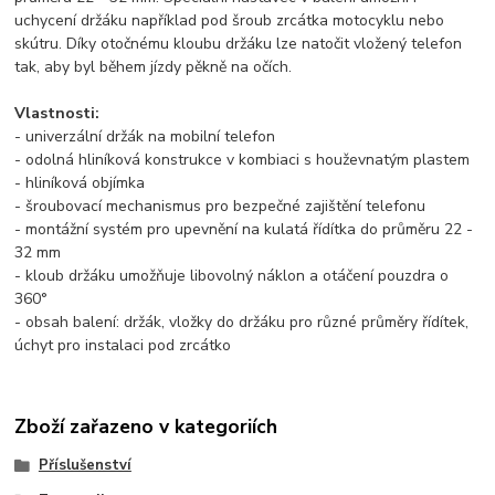
uchycení držáku například pod šroub zrcátka motocyklu nebo
skútru. Díky otočnému kloubu držáku lze natočit vložený telefon
tak, aby byl během jízdy pěkně na očích.
Vlastnosti:
- univerzální držák na mobilní telefon
- odolná hliníková konstrukce v kombiaci s houževnatým plastem
- hliníková objímka
- šroubovací mechanismus pro bezpečné zajištění telefonu
- montážní systém pro upevnění na kulatá řídítka do průměru 22 -
32 mm
- kloub držáku umožňuje libovolný náklon a otáčení pouzdra o
360°
- obsah balení: držák, vložky do držáku pro různé průměry řídítek,
úchyt pro instalaci pod zrcátko
Zboží zařazeno v kategoriích
Příslušenství