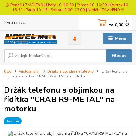
/// Pondělí ZAVŘENO | Úterý 10-16:30 | Středa 10-16:30 | Čtvrtek 10-
16:30 | Pátek 10-16 | Sobota 9:00-12:00 | Neděle ZAVŘENO ///
0
ks
774 414 471
za
0,00 Kč
Menu
Hledat
Úvod
Příslušenství
Držáky a pouzdra na telefony
Držák telefonu s
objímkou na řídítka "CRAB R9-METAL" na motorku
Držák telefonu s objímkou na
řídítka "CRAB R9-METAL" na
motorku
Novinka