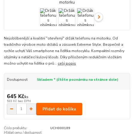
Nejoblíbenější a kvalitní "otevřený" držák telefonu na motorku. Od
tradičního výrobce moto držáků a zásuvek Extreme Style. Bezpečně a
rychle uchytí Váš smartphone na řidítka motocyklu. Kompaktní rozměry
objímky a natáčecí kulový kloub. Díky přiloženým redukčním vložkám
možno uchytit na řidítka o prů...
celý popis
Dostupnost
Skladem * (čtěte poznámku na stránce dole)
645 Kč
/
ks
533 Kč
bez DPH
Přidat do košíku
Číslo produktu:
UCH000189
Hlídat cenu / dostupnost