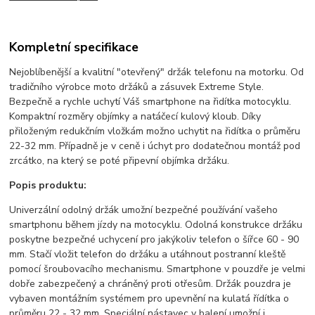
Kompletní specifikace
Nejoblíbenější a kvalitní "otevřený" držák telefonu na motorku. Od
tradičního výrobce moto držáků a zásuvek Extreme Style.
Bezpečně a rychle uchytí Váš smartphone na řidítka motocyklu.
Kompaktní rozměry objímky a natáčecí kulový kloub. Díky
přiloženým redukčním vložkám možno uchytit na řidítka o průměru
22-32 mm. Případně je v ceně i úchyt pro dodatečnou montáž pod
zrcátko, na který se poté připevní objímka držáku.
Popis produktu:
Univerzální odolný držák umožní bezpečné používání vašeho
smartphonu během jízdy na motocyklu. Odolná konstrukce držáku
poskytne bezpečné uchycení pro jakýkoliv telefon o šířce 60 - 90
mm. Stačí vložit telefon do držáku a utáhnout postranní kleště
pomocí šroubovacího mechanismu. Smartphone v pouzdře je velmi
dobře zabezpečený a chráněný proti otřesům. Držák pouzdra je
vybaven montážním systémem pro upevnění na kulatá řídítka o
průměru 22 - 32 mm. Speciální nástavec v balení umožní i