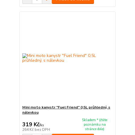
Mini moto kanystr "Fuel Friend" 0,5L průhledný, s
nálevkou
Skladem * (čtěte
319 Kč
poznámku na
/
ks
stránce dole)
264 Kč
bez DPH