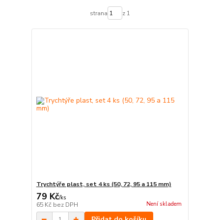
strana
z 1
Trychtýře plast, set 4 ks (50, 72, 95 a 115 mm)
79 Kč
/
ks
Není skladem
65 Kč
bez DPH
Přidat do košíku