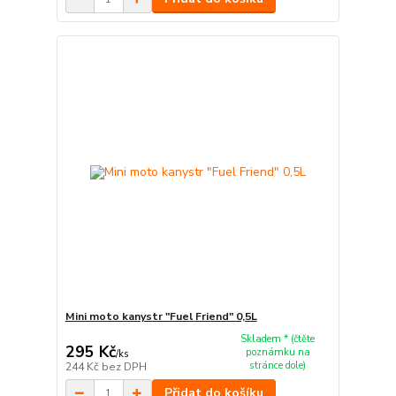
Mini moto kanystr "Fuel Friend" 0,5L
Skladem * (čtěte
295 Kč
poznámku na
/
ks
stránce dole)
244 Kč
bez DPH
Přidat do košíku