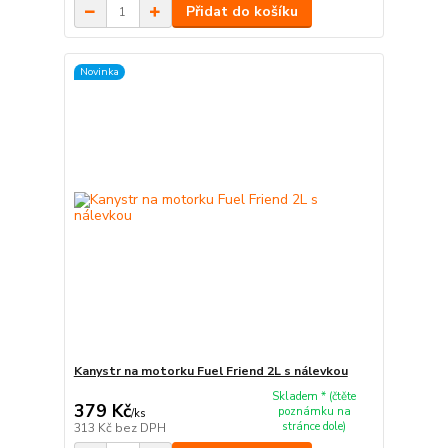
Přidat do košíku
Novinka
Kanystr na motorku Fuel Friend 2L s nálevkou
Skladem * (čtěte
379 Kč
poznámku na
/
ks
stránce dole)
313 Kč
bez DPH