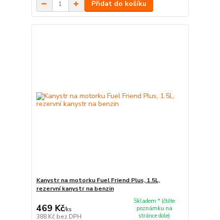
Přidat do košíku
Kanystr na motorku Fuel Friend Plus, 1.5L,
rezervní kanystr na benzin
Skladem * (čtěte
469 Kč
poznámku na
/
ks
stránce dole)
388 Kč
bez DPH