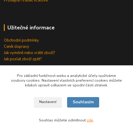
Prodejna Hradec Králové
Užitečné informace
Obchodní podmínky
Ceník dopravy
Jak vyměnit nebo vrátit zboží?
Jak poslat zboží zpět?
Odkazy
⇒
Pro základní funkčnost webu a analytické účely využíváme
soubory cookies. Nastavení vlastních preferencí cookies můžete
kdykoli upravit odkazem ve spodní části stránek.
Souhlasím
Nastavení
© NOVELmoto s.r.o., 2006 - 2025
Souhlas můžete odmítnout
zde
.
Vytvořeno na
Eshop-rychle.cz