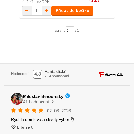
14 dní
412 Kč
bez DPH
Přidat do košíku
strana
z 1