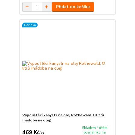
Přidat do košíku
Novinka
Vypouštěcí kanystr na olej Rothewald, 8 litrů
(nádoba na olej)
Skladem * (čtěte
469 Kč
poznámku na
/
ks