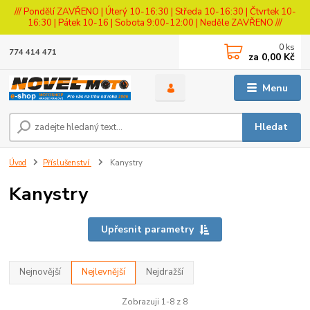
/// Pondělí ZAVŘENO | Úterý 10-16:30 | Středa 10-16:30 | Čtvrtek 10-
16:30 | Pátek 10-16 | Sobota 9:00-12:00 | Neděle ZAVŘENO ///
0
ks
774 414 471
za
0,00 Kč
Menu
Hledat
Úvod
Příslušenství
Kanystry
Kanystry
Upřesnit parametry
Nejnovější
Nejlevnější
Nejdražší
Zobrazuji 1-8 z 8