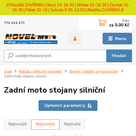
/// Pondělí ZAVŘENO | Úterý 10-16:30 | Středa 10-16:30 | Čtvrtek 10-
16:30 | Pátek 10-16 | Sobota 9:00-12:00 | Neděle ZAVŘENO ///
0
ks
774 414 471
za
0,00 Kč
Menu
Hledat
Úvod
Nářadí a dílenské vybavení
Stojany, zvedáky a manipulace
Zadní moto stojany silniční
Zadní moto stojany silniční
Upřesnit parametry
Nejnovější
Nejlevnější
Nejdražší