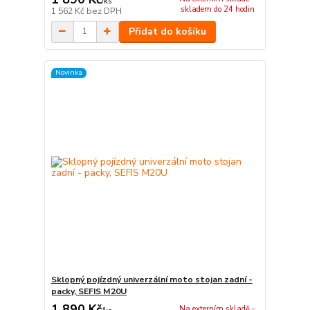
/
ks
skladem do 24 hodin
1 562 Kč
bez DPH
Přidat do košíku
Novinka
Sklopný pojízdný univerzální moto stojan zadní -
packy, SEFIS M20U
1 890 Kč
Na externím skladě -