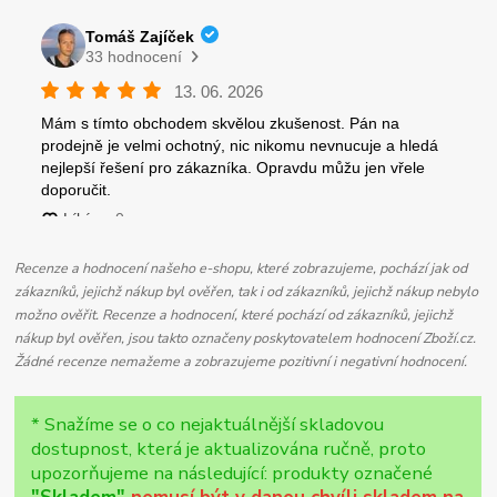
Recenze a hodnocení našeho e-shopu, které zobrazujeme, pochází jak od
zákazníků, jejichž nákup byl ověřen, tak i od zákazníků, jejichž nákup nebylo
možno ověřit. Recenze a hodnocení, které pochází od zákazníků, jejichž
nákup byl ověřen, jsou takto označeny poskytovatelem hodnocení Zboží.cz.
Žádné recenze nemažeme a zobrazujeme pozitivní i negativní hodnocení.
* Snažíme se o co nejaktuálnější skladovou
dostupnost, která je aktualizována ručně, proto
upozorňujeme na následující: produkty označené