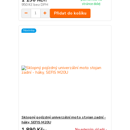
/
ks
stránce dole)
950 Kč
bez DPH
Přidat do košíku
Novinka
Sklopný pojízdný univerzální moto stojan zadní -
háky, SEFIS M20U
1 890 Kč
Na externím skladě -