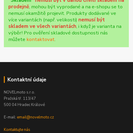
"Skladem"
nemusí být v danou chvíli skladem na
prodejně
, mohou být vyprodané a na e-shopu se to
nemusí okamžitě projevit. Produkty dodávané ve
více variantách (např. velikosti)
nemusí být
skladem ve všech variantách
, i když je varianta na
výběr! Pro ověření skladové dostupnosti nás
můžete
kontaktovat
.
Kontaktní údaje
NOVELmoto s.r.o.
Pražská tř. 113/47
500 04 Hradec Králové
E-mail:
email@novelmoto.cz
Kontaktujte nás