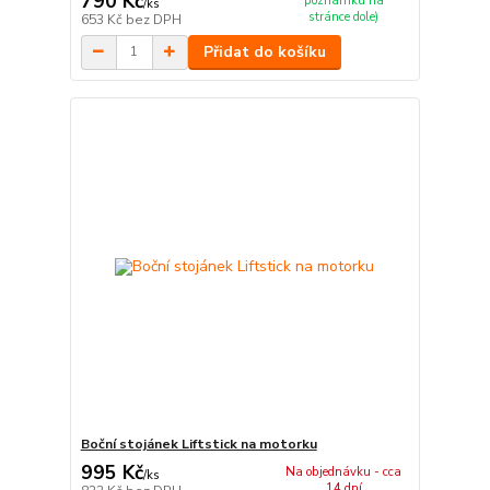
790 Kč
poznámku na
/
ks
stránce dole)
653 Kč
bez DPH
Přidat do košíku
Boční stojánek Liftstick na motorku
995 Kč
Na objednávku - cca
/
ks
14 dní