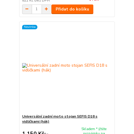
822 Kč
bez DPH
Přidat do košíku
Novinka
Universální zadní moto stojan SEFIS D18 s
vidličkami (hák)
Skladem * (čtěte
1 150 Kč
poznámku na