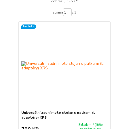
Zobrazuji 1-5 z 5
strana
z 1
Novinka
Universální zadní moto stojan s patkami (L
adaptéry) XRS
Skladem * (čtěte